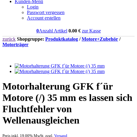
Kunden-Menü
Login
Passwort vergessen
Account erstellen
0
Anzahl Artikel
0.00
€
zur Kasse
zurück
Shopgruppe:
Produktkatalog
/
Motore+Zubehör
/
Motorträger
Motorhalterung GFK f´ür
Motore (/) 35 mm es lassen sich
Fluchtfehler von
Wellenausgleichen
Preis inkl. 19.00% MwSt. zzgl.
Versand