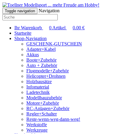
... mehr Freude am Hobby!
Navigation
Toggle navigation
Ihr Warenkorb
0
Artikel
0.00
€
Startseite
Shop-Navigation
GESCHENK-GUTSCHEIN
Adapter+Kabel
Akkus
Boote+Zubehör
Auto + Zubehör
Flugmodelle+Zubehör
Helicopter+Drohnen
Holzbausätze
Infomaterial
Ladetechnik
Modellbauzubehör
Motore+Zubehör
RC-Anlagen+Zubehör
Regler+Schalter
Reste-wenn-weg-dann-weg!
Werkstoffe
Werkzeuge