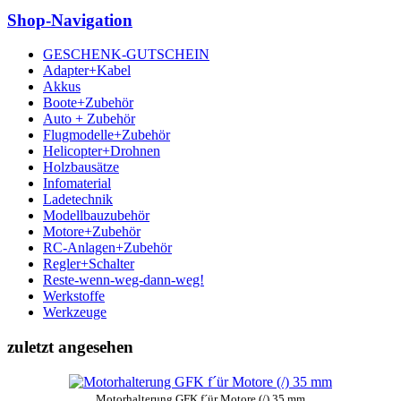
Shop-Navigation
GESCHENK-GUTSCHEIN
Adapter+Kabel
Akkus
Boote+Zubehör
Auto + Zubehör
Flugmodelle+Zubehör
Helicopter+Drohnen
Holzbausätze
Infomaterial
Ladetechnik
Modellbauzubehör
Motore+Zubehör
RC-Anlagen+Zubehör
Regler+Schalter
Reste-wenn-weg-dann-weg!
Werkstoffe
Werkzeuge
zuletzt angesehen
Motorhalterung GFK f´ür Motore (/) 35 mm