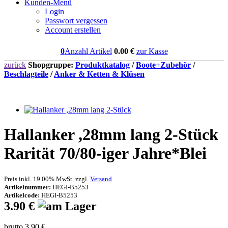
Kunden-Menü
Login
Passwort vergessen
Account erstellen
0
Anzahl Artikel
0.00
€
zur Kasse
zurück
Shopgruppe:
Produktkatalog
/
Boote+Zubehör
/
Beschlagteile
/
Anker & Ketten & Klüsen
Hallanker ,28mm lang 2-Stück
Rarität 70/80-iger Jahre*Blei
Preis inkl. 19.00% MwSt. zzgl.
Versand
Artikelnummer:
HEGI-B5253
Artikelcode:
HEGI-B5253
3.90 €
brutto 3.90 €