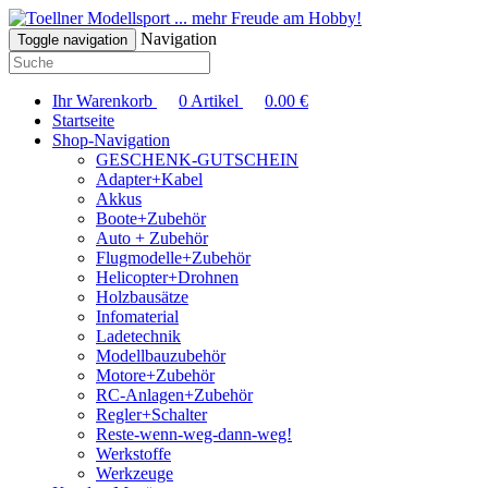
... mehr Freude am Hobby!
Navigation
Toggle navigation
Ihr Warenkorb
0
Artikel
0.00
€
Startseite
Shop-Navigation
GESCHENK-GUTSCHEIN
Adapter+Kabel
Akkus
Boote+Zubehör
Auto + Zubehör
Flugmodelle+Zubehör
Helicopter+Drohnen
Holzbausätze
Infomaterial
Ladetechnik
Modellbauzubehör
Motore+Zubehör
RC-Anlagen+Zubehör
Regler+Schalter
Reste-wenn-weg-dann-weg!
Werkstoffe
Werkzeuge