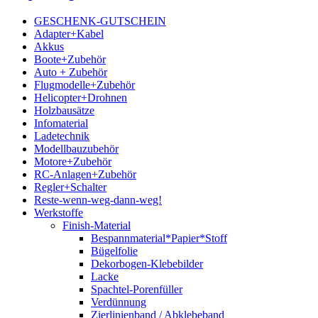
GESCHENK-GUTSCHEIN
Adapter+Kabel
Akkus
Boote+Zubehör
Auto + Zubehör
Flugmodelle+Zubehör
Helicopter+Drohnen
Holzbausätze
Infomaterial
Ladetechnik
Modellbauzubehör
Motore+Zubehör
RC-Anlagen+Zubehör
Regler+Schalter
Reste-wenn-weg-dann-weg!
Werkstoffe
Finish-Material
Bespannmaterial*Papier*Stoff
Bügelfolie
Dekorbogen-Klebebilder
Lacke
Spachtel-Porenfüller
Verdünnung
Zierlinienband / Abklebeband