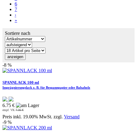
6
7
›
»
Sortiere nach
-8 %
SPANNLACK 100 ml
Imprägnierungslack z. B. für Bespannpapier oder Balsaholz
6.75 €
empf. VK
7.35 €
Preis inkl. 19.00% MwSt. zzgl.
Versand
-9 %