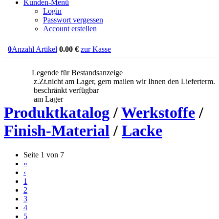
Kunden-Menü
Login
Passwort vergessen
Account erstellen
0
Anzahl Artikel
0.00
€
zur Kasse
Legende für Bestandsanzeige
z.Zt.nicht am Lager, gern mailen wir Ihnen den Lieferterm.
beschränkt verfügbar
am Lager
Produktkatalog
/
Werkstoffe
/
Finish-Material
/
Lacke
Seite 1 von 7
«
‹
1
2
3
4
5