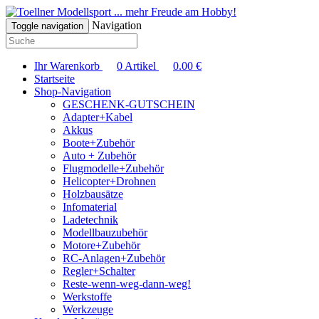
... mehr Freude am Hobby!
Navigation
Toggle navigation
Ihr Warenkorb
0
Artikel
0.00
€
Startseite
Shop-Navigation
GESCHENK-GUTSCHEIN
Adapter+Kabel
Akkus
Boote+Zubehör
Auto + Zubehör
Flugmodelle+Zubehör
Helicopter+Drohnen
Holzbausätze
Infomaterial
Ladetechnik
Modellbauzubehör
Motore+Zubehör
RC-Anlagen+Zubehör
Regler+Schalter
Reste-wenn-weg-dann-weg!
Werkstoffe
Werkzeuge