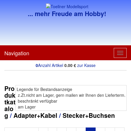
... mehr Freude am Hobby!
Navigation
Toggl
navig
0
Anzahl Artikel
0.00
€
zur Kasse
Pro
Legende für Bestandsanzeige
duk
z.Zt.nicht am Lager, gern mailen wir Ihnen den Lieferterm.
tkat
beschränkt verfügbar
am Lager
alo
g
/
Adapter+Kabel
/
Stecker+Buchsen