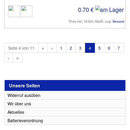
0.70 €
Preis inkl. 19.00% MwSt. zzgl.
Versand
Seite 4 von 11
«
‹
1
2
3
4
5
6
7
›
»
Unsere Seiten
Widerruf ausüben
Wir über uns
Aktuelles
Batterieverordnung