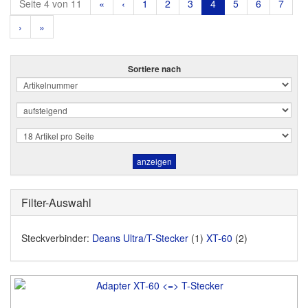
Seite 4 von 11
«
‹
1
2
3
4
5
6
7
›
»
Sortiere nach
Filter-Auswahl
Steckverbinder:
Deans Ultra/T-Stecker
(1)
XT-60
(2)