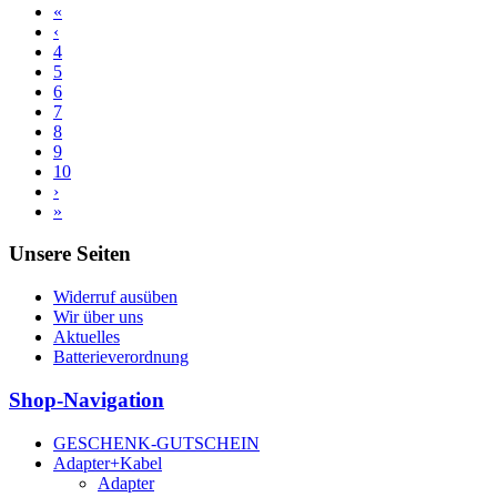
«
‹
4
5
6
7
8
9
10
›
»
Unsere Seiten
Widerruf ausüben
Wir über uns
Aktuelles
Batterieverordnung
Shop-Navigation
GESCHENK-GUTSCHEIN
Adapter+Kabel
Adapter