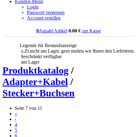
Kunden-Menü
Login
Passwort vergessen
Account erstellen
0
Anzahl Artikel
0.00
€
zur Kasse
Legende für Bestandsanzeige
z.Zt.nicht am Lager, gern mailen wir Ihnen den Lieferterm.
beschränkt verfügbar
am Lager
Produktkatalog
/
Adapter+Kabel
/
Stecker+Buchsen
Seite 7 von 11
«
‹
4
5
6