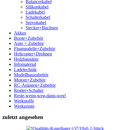
Balancerkabel
Silikonkabel
Ladekabel
Schalterkabel
Servokabel
Stecker+Buchsen
Akkus
Boote+Zubehör
Auto + Zubehör
Flugmodelle+Zubehör
Helicopter+Drohnen
Holzbausätze
Infomaterial
Ladetechnik
Modellbauzubehör
Motore+Zubehör
RC-Anlagen+Zubehör
Regler+Schalter
Reste-wenn-weg-dann-weg!
Werkstoffe
Werkzeuge
zuletzt angesehen