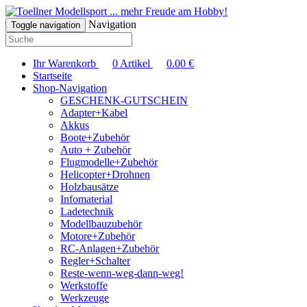
... mehr Freude am Hobby!
Navigation
Toggle navigation
Ihr Warenkorb
0
Artikel
0.00
€
Startseite
Shop-Navigation
GESCHENK-GUTSCHEIN
Adapter+Kabel
Akkus
Boote+Zubehör
Auto + Zubehör
Flugmodelle+Zubehör
Helicopter+Drohnen
Holzbausätze
Infomaterial
Ladetechnik
Modellbauzubehör
Motore+Zubehör
RC-Anlagen+Zubehör
Regler+Schalter
Reste-wenn-weg-dann-weg!
Werkstoffe
Werkzeuge