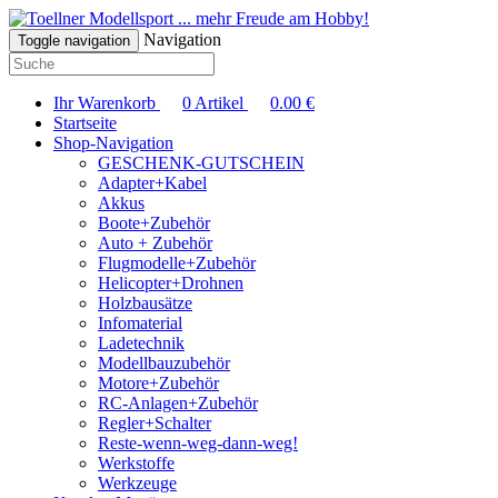
... mehr Freude am Hobby!
Navigation
Toggle navigation
Ihr Warenkorb
0
Artikel
0.00
€
Startseite
Shop-Navigation
GESCHENK-GUTSCHEIN
Adapter+Kabel
Akkus
Boote+Zubehör
Auto + Zubehör
Flugmodelle+Zubehör
Helicopter+Drohnen
Holzbausätze
Infomaterial
Ladetechnik
Modellbauzubehör
Motore+Zubehör
RC-Anlagen+Zubehör
Regler+Schalter
Reste-wenn-weg-dann-weg!
Werkstoffe
Werkzeuge