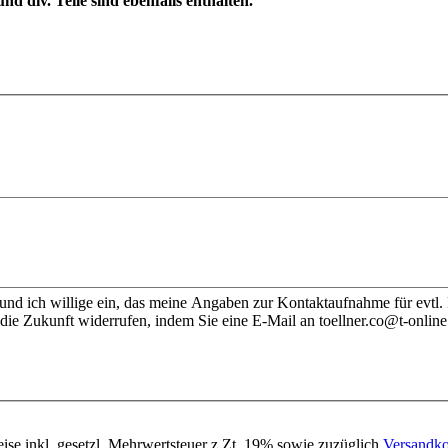
 div. Teile sind ebenfalls enthalten.
nd ich willige ein, das meine Angaben zur Kontaktaufnahme für evtl.
die Zukunft widerrufen, indem Sie eine E-Mail an toellner.co@t-online
eise inkl. gesetzl. Mehrwertsteuer z.Zt. 19% sowie zuzüglich
Versandko