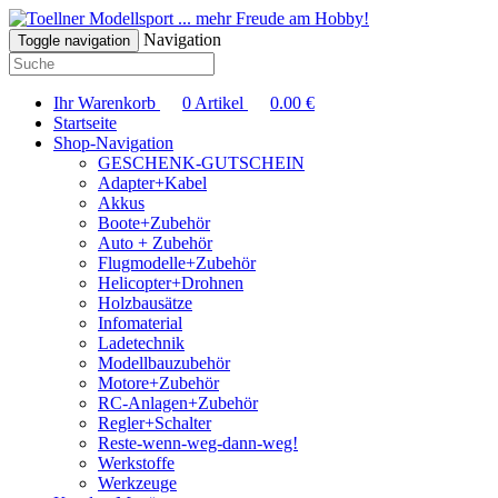
... mehr Freude am Hobby!
Navigation
Toggle navigation
Ihr Warenkorb
0
Artikel
0.00
€
Startseite
Shop-Navigation
GESCHENK-GUTSCHEIN
Adapter+Kabel
Akkus
Boote+Zubehör
Auto + Zubehör
Flugmodelle+Zubehör
Helicopter+Drohnen
Holzbausätze
Infomaterial
Ladetechnik
Modellbauzubehör
Motore+Zubehör
RC-Anlagen+Zubehör
Regler+Schalter
Reste-wenn-weg-dann-weg!
Werkstoffe
Werkzeuge