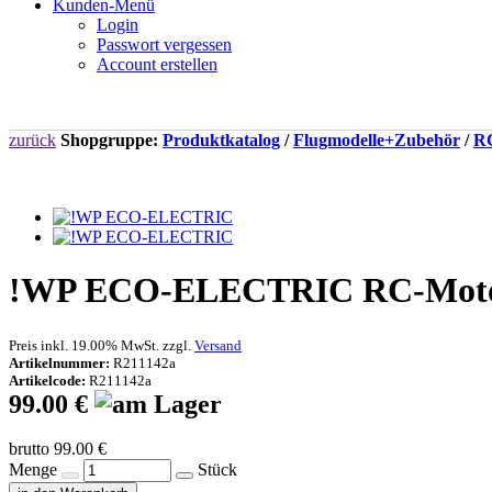
Kunden-Menü
Login
Passwort vergessen
Account erstellen
zurück
Shopgruppe:
Produktkatalog
/
Flugmodelle+Zubehör
/
RC
!WP ECO-ELECTRIC RC-Motorf
Preis inkl. 19.00% MwSt. zzgl.
Versand
Artikelnummer:
R211142a
Artikelcode:
R211142a
99.00 €
brutto 99.00 €
Menge
Stück