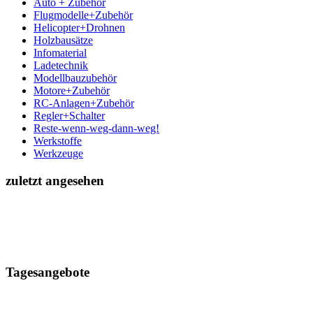
Auto + Zubehör
Flugmodelle+Zubehör
Helicopter+Drohnen
Holzbausätze
Infomaterial
Ladetechnik
Modellbauzubehör
Motore+Zubehör
RC-Anlagen+Zubehör
Regler+Schalter
Reste-wenn-weg-dann-weg!
Werkstoffe
Werkzeuge
zuletzt angesehen
Tagesangebote