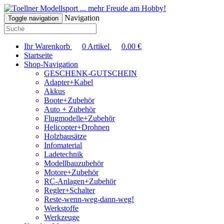
... mehr Freude am Hobby!
Navigation
Toggle navigation
Ihr Warenkorb
0
Artikel
0.00
€
Startseite
Shop-Navigation
GESCHENK-GUTSCHEIN
Adapter+Kabel
Akkus
Boote+Zubehör
Auto + Zubehör
Flugmodelle+Zubehör
Helicopter+Drohnen
Holzbausätze
Infomaterial
Ladetechnik
Modellbauzubehör
Motore+Zubehör
RC-Anlagen+Zubehör
Regler+Schalter
Reste-wenn-weg-dann-weg!
Werkstoffe
Werkzeuge