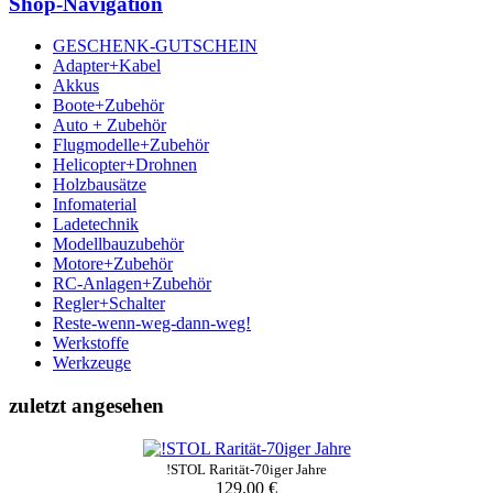
Shop-Navigation
GESCHENK-GUTSCHEIN
Adapter+Kabel
Akkus
Boote+Zubehör
Auto + Zubehör
Flugmodelle+Zubehör
Helicopter+Drohnen
Holzbausätze
Infomaterial
Ladetechnik
Modellbauzubehör
Motore+Zubehör
RC-Anlagen+Zubehör
Regler+Schalter
Reste-wenn-weg-dann-weg!
Werkstoffe
Werkzeuge
zuletzt angesehen
!STOL Rarität-70iger Jahre
129.00 €