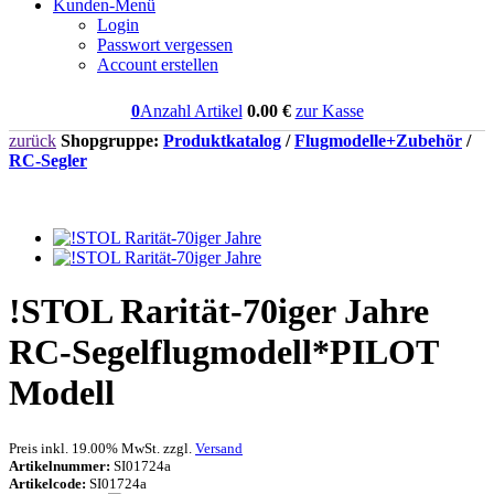
Kunden-Menü
Login
Passwort vergessen
Account erstellen
0
Anzahl Artikel
0.00
€
zur Kasse
zurück
Shopgruppe:
Produktkatalog
/
Flugmodelle+Zubehör
/
RC-Segler
!STOL Rarität-70iger Jahre
RC-Segelflugmodell*PILOT
Modell
Preis inkl. 19.00% MwSt. zzgl.
Versand
Artikelnummer:
SI01724a
Artikelcode:
SI01724a