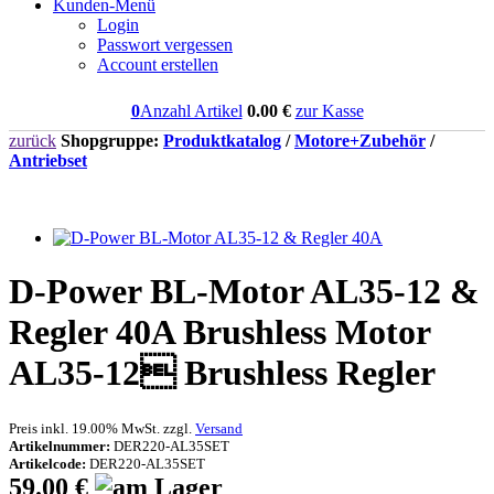
Kunden-Menü
Login
Passwort vergessen
Account erstellen
0
Anzahl Artikel
0.00
€
zur Kasse
zurück
Shopgruppe:
Produktkatalog
/
Motore+Zubehör
/
Antriebset
D-Power BL-Motor AL35-12 &
Regler 40A Brushless Motor
AL35-12 Brushless Regler
Preis inkl. 19.00% MwSt. zzgl.
Versand
Artikelnummer:
DER220-AL35SET
Artikelcode:
DER220-AL35SET
59.00 €