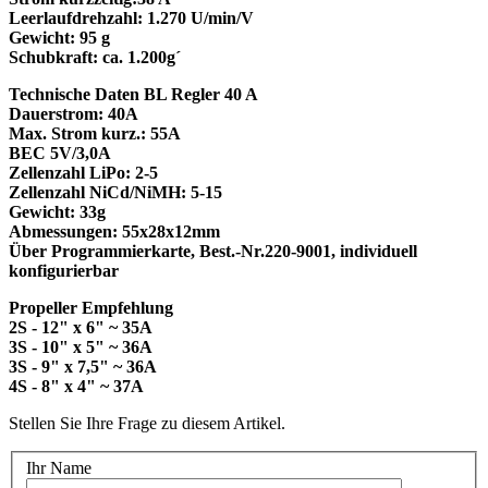
Leerlaufdrehzahl: 1.270 U/min/V
Gewicht: 95 g
Schubkraft: ca. 1.200g´
Technische Daten BL Regler 40 A
Dauerstrom: 40A
Max. Strom kurz.: 55A
BEC 5V/3,0A
Zellenzahl LiPo: 2-5
Zellenzahl NiCd/NiMH: 5-15
Gewicht: 33g
Abmessungen: 55x28x12mm
Über Programmierkarte, Best.-Nr.220-9001, individuell
konfigurierbar
Propeller Empfehlung
2S - 12" x 6" ~ 35A
3S - 10" x 5" ~ 36A
3S - 9" x 7,5" ~ 36A
4S - 8" x 4" ~ 37A
Stellen Sie Ihre Frage zu diesem Artikel.
Ihr Name