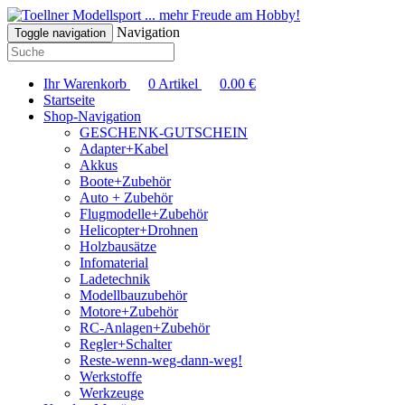
... mehr Freude am Hobby!
Navigation
Toggle navigation
Ihr Warenkorb
0
Artikel
0.00
€
Startseite
Shop-Navigation
GESCHENK-GUTSCHEIN
Adapter+Kabel
Akkus
Boote+Zubehör
Auto + Zubehör
Flugmodelle+Zubehör
Helicopter+Drohnen
Holzbausätze
Infomaterial
Ladetechnik
Modellbauzubehör
Motore+Zubehör
RC-Anlagen+Zubehör
Regler+Schalter
Reste-wenn-weg-dann-weg!
Werkstoffe
Werkzeuge