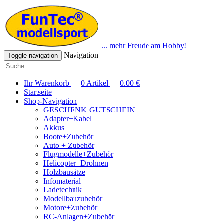
... mehr Freude am Hobby!
Navigation
Toggle navigation
Ihr Warenkorb
0
Artikel
0.00
€
Startseite
Shop-Navigation
GESCHENK-GUTSCHEIN
Adapter+Kabel
Akkus
Boote+Zubehör
Auto + Zubehör
Flugmodelle+Zubehör
Helicopter+Drohnen
Holzbausätze
Infomaterial
Ladetechnik
Modellbauzubehör
Motore+Zubehör
RC-Anlagen+Zubehör