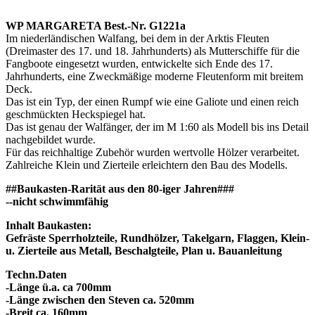
WP MARGARETA Best.-Nr. G1221a
Im niederländischen Walfang, bei dem in der Arktis Fleuten
(Dreimaster des 17. und 18. Jahrhunderts) als Mutterschiffe für die
Fangboote eingesetzt wurden, entwickelte sich Ende des 17.
Jahrhunderts, eine Zweckmäßige moderne Fleutenform mit breitem
Deck.
Das ist ein Typ, der einen Rumpf wie eine Galiote und einen reich
geschmückten Heckspiegel hat.
Das ist genau der Walfänger, der im M 1:60 als Modell bis ins Detail
nachgebildet wurde.
Für das reichhaltige Zubehör wurden wertvolle Hölzer verarbeitet.
Zahlreiche Klein und Zierteile erleichtern den Bau des Modells.
##Baukasten-Rarität aus den 80-iger Jahren###
--nicht schwimmfähig
Inhalt Baukasten:
Gefräste Sperrholzteile, Rundhölzer, Takelgarn, Flaggen, Klein-
u. Zierteile aus Metall, Beschalgteile, Plan u. Bauanleitung
Techn.Daten
-Länge ü.a. ca 700mm
-Länge zwischen den Steven ca. 520mm
-Breit ca. 160mm