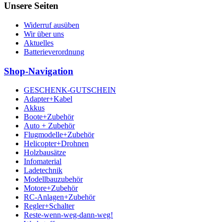
Unsere Seiten
Widerruf ausüben
Wir über uns
Aktuelles
Batterieverordnung
Shop-Navigation
GESCHENK-GUTSCHEIN
Adapter+Kabel
Akkus
Boote+Zubehör
Auto + Zubehör
Flugmodelle+Zubehör
Helicopter+Drohnen
Holzbausätze
Infomaterial
Ladetechnik
Modellbauzubehör
Motore+Zubehör
RC-Anlagen+Zubehör
Regler+Schalter
Reste-wenn-weg-dann-weg!