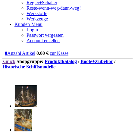
Regler+Schalter
Reste-wenn-weg-dann-weg!
Werkstoffe
Werkzeuge
Kunden-Menü
Login
Passwort vergessen
Account erstellen
0
Anzahl Artikel
0.00
€
zur Kasse
zurück
Shopgruppe:
Produktkatalog
/
Boote+Zubehör
/
Historische Schiffsmodelle