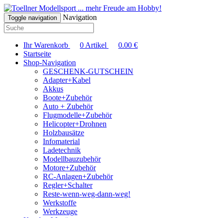
... mehr Freude am Hobby!
Navigation
Toggle navigation
Ihr Warenkorb
0
Artikel
0.00
€
Startseite
Shop-Navigation
GESCHENK-GUTSCHEIN
Adapter+Kabel
Akkus
Boote+Zubehör
Auto + Zubehör
Flugmodelle+Zubehör
Helicopter+Drohnen
Holzbausätze
Infomaterial
Ladetechnik
Modellbauzubehör
Motore+Zubehör
RC-Anlagen+Zubehör
Regler+Schalter
Reste-wenn-weg-dann-weg!
Werkstoffe
Werkzeuge