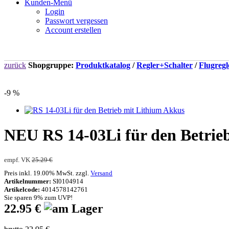
Kunden-Menü
Login
Passwort vergessen
Account erstellen
zurück
Shopgruppe:
Produktkatalog
/
Regler+Schalter
/
Flugregl
-9 %
NEU
RS 14-03Li für den Betri
empf. VK
25.29 €
Preis inkl. 19.00% MwSt. zzgl.
Versand
Artikelnummer:
SI0104914
Artikelcode:
4014578142761
Sie sparen 9% zum UVP!
22.95 €