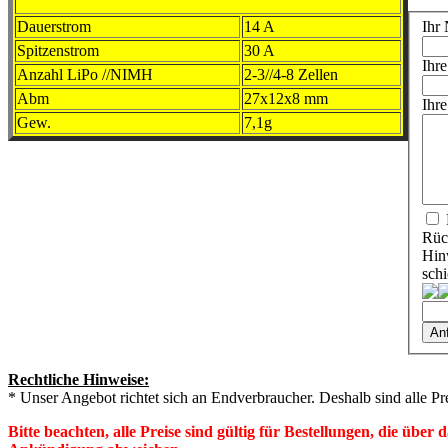
Dauerstrom
14 A
Ihr
Spitzenstrom
30 A
Ihr
Anzahl LiPo //NIMH
2-3//4-8 Zellen
Abm
27x12x8 mm
Ihre
Gew.
7,1g
Rüc
Hinw
sch
Rechtliche Hinweise:
* Unser Angebot richtet sich an Endverbraucher. Deshalb sind alle Pr
Bitte beachten, alle Preise sind gültig für Bestellungen, die übe