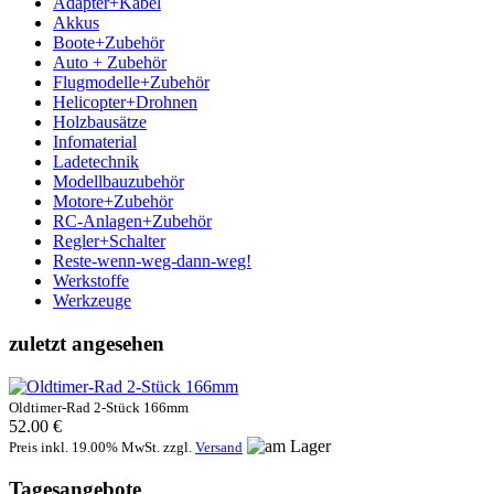
Adapter+Kabel
Akkus
Boote+Zubehör
Auto + Zubehör
Flugmodelle+Zubehör
Helicopter+Drohnen
Holzbausätze
Infomaterial
Ladetechnik
Modellbauzubehör
Motore+Zubehör
RC-Anlagen+Zubehör
Regler+Schalter
Reste-wenn-weg-dann-weg!
Werkstoffe
Werkzeuge
zuletzt angesehen
Oldtimer-Rad 2-Stück 166mm
52.00 €
Preis inkl. 19.00% MwSt. zzgl.
Versand
Tagesangebote