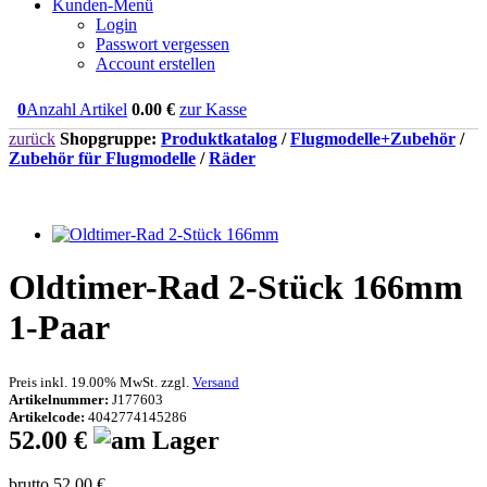
Kunden-Menü
Login
Passwort vergessen
Account erstellen
0
Anzahl Artikel
0.00
€
zur Kasse
zurück
Shopgruppe:
Produktkatalog
/
Flugmodelle+Zubehör
/
Zubehör für Flugmodelle
/
Räder
Oldtimer-Rad 2-Stück 166mm
1-Paar
Preis inkl. 19.00% MwSt. zzgl.
Versand
Artikelnummer:
J177603
Artikelcode:
4042774145286
52.00 €
brutto 52.00 €