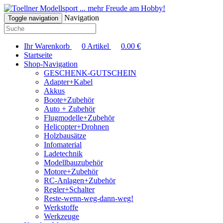
... mehr Freude am Hobby!
Navigation
Toggle navigation
Ihr Warenkorb
0
Artikel
0.00
€
Startseite
Shop-Navigation
GESCHENK-GUTSCHEIN
Adapter+Kabel
Akkus
Boote+Zubehör
Auto + Zubehör
Flugmodelle+Zubehör
Helicopter+Drohnen
Holzbausätze
Infomaterial
Ladetechnik
Modellbauzubehör
Motore+Zubehör
RC-Anlagen+Zubehör
Regler+Schalter
Reste-wenn-weg-dann-weg!
Werkstoffe
Werkzeuge