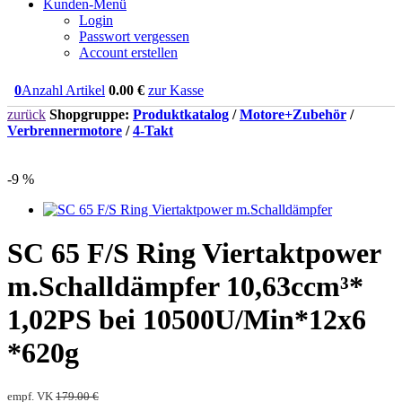
Kunden-Menü
Login
Passwort vergessen
Account erstellen
0
Anzahl Artikel
0.00
€
zur Kasse
zurück
Shopgruppe:
Produktkatalog
/
Motore+Zubehör
/
Verbrennermotore
/
4-Takt
-9 %
SC 65 F/S Ring Viertaktpower
m.Schalldämpfer 10,63ccm³*
1,02PS bei 10500U/Min*12x6
*620g
empf. VK
179.00 €