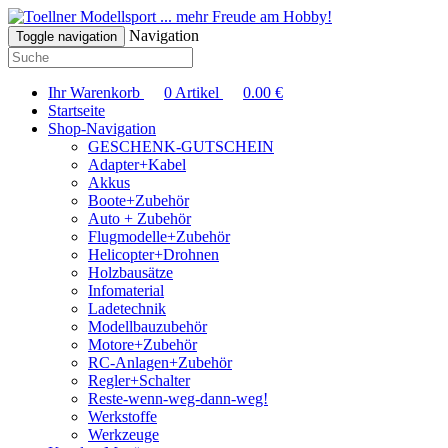
... mehr Freude am Hobby!
Navigation
Toggle navigation
Ihr Warenkorb
0
Artikel
0.00
€
Startseite
Shop-Navigation
GESCHENK-GUTSCHEIN
Adapter+Kabel
Akkus
Boote+Zubehör
Auto + Zubehör
Flugmodelle+Zubehör
Helicopter+Drohnen
Holzbausätze
Infomaterial
Ladetechnik
Modellbauzubehör
Motore+Zubehör
RC-Anlagen+Zubehör
Regler+Schalter
Reste-wenn-weg-dann-weg!
Werkstoffe
Werkzeuge