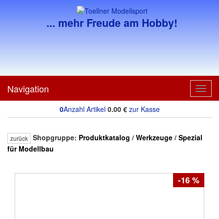
... mehr Freude am Hobby!
Navigation
Toggl
navig
0
Anzahl Artikel
0.00
€
zur Kasse
Shopgruppe:
Produktkatalog
/
Werkzeuge
/
Spezial
zurück
für Modellbau
-16 %