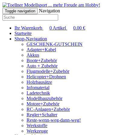
... mehr Freude am Hobby!
Navigation
Toggle navigation
Ihr Warenkorb
0
Artikel
0.00
€
Startseite
Shop-Navigation
GESCHENK-GUTSCHEIN
Adapter+Kabel
Akkus
Boote+Zubehör
Auto + Zubehör
Flugmodelle+Zubehör
Helicopter+Drohnen
Holzbausätze
Infomaterial
Ladetechnik
Modellbauzubehör
Motore+Zubehör
RC-Anlagen+Zubehör
Regler+Schalter
Reste-wenn-weg-dann-weg!
Werkstoffe
Werkzeuge