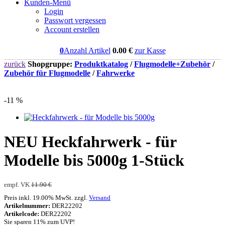
Kunden-Menü
Login
Passwort vergessen
Account erstellen
0
Anzahl Artikel
0.00
€
zur Kasse
zurück
Shopgruppe:
Produktkatalog
/
Flugmodelle+Zubehör
/
Zubehör für Flugmodelle
/
Fahrwerke
-11 %
NEU
Heckfahrwerk - für
Modelle bis 5000g 1-Stück
empf. VK
11.90 €
Preis inkl. 19.00% MwSt. zzgl.
Versand
Artikelnummer:
DER22202
Artikelcode:
DER22202
Sie sparen 11% zum UVP!