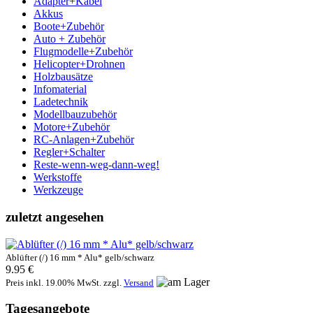
Adapter+Kabel
Akkus
Boote+Zubehör
Auto + Zubehör
Flugmodelle+Zubehör
Helicopter+Drohnen
Holzbausätze
Infomaterial
Ladetechnik
Modellbauzubehör
Motore+Zubehör
RC-Anlagen+Zubehör
Regler+Schalter
Reste-wenn-weg-dann-weg!
Werkstoffe
Werkzeuge
zuletzt angesehen
Ablüfter (/) 16 mm * Alu* gelb/schwarz
9.95 €
Preis inkl. 19.00% MwSt. zzgl.
Versand
Tagesangebote