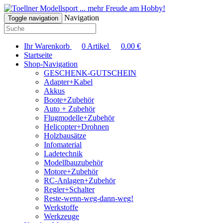
... mehr Freude am Hobby!
Navigation
Toggle navigation
Ihr Warenkorb
0
Artikel
0.00
€
Startseite
Shop-Navigation
GESCHENK-GUTSCHEIN
Adapter+Kabel
Akkus
Boote+Zubehör
Auto + Zubehör
Flugmodelle+Zubehör
Helicopter+Drohnen
Holzbausätze
Infomaterial
Ladetechnik
Modellbauzubehör
Motore+Zubehör
RC-Anlagen+Zubehör
Regler+Schalter
Reste-wenn-weg-dann-weg!
Werkstoffe
Werkzeuge