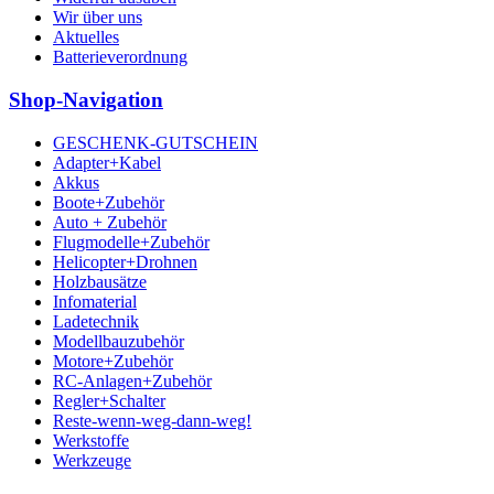
Wir über uns
Aktuelles
Batterieverordnung
Shop-Navigation
GESCHENK-GUTSCHEIN
Adapter+Kabel
Akkus
Boote+Zubehör
Auto + Zubehör
Flugmodelle+Zubehör
Helicopter+Drohnen
Holzbausätze
Infomaterial
Ladetechnik
Modellbauzubehör
Motore+Zubehör
RC-Anlagen+Zubehör
Regler+Schalter
Reste-wenn-weg-dann-weg!
Werkstoffe
Werkzeuge