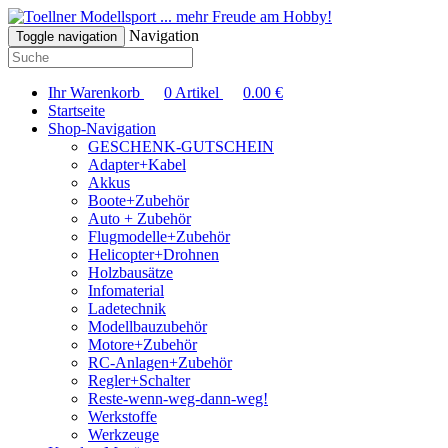
... mehr Freude am Hobby!
Navigation
Toggle navigation
Ihr Warenkorb
0
Artikel
0.00
€
Startseite
Shop-Navigation
GESCHENK-GUTSCHEIN
Adapter+Kabel
Akkus
Boote+Zubehör
Auto + Zubehör
Flugmodelle+Zubehör
Helicopter+Drohnen
Holzbausätze
Infomaterial
Ladetechnik
Modellbauzubehör
Motore+Zubehör
RC-Anlagen+Zubehör
Regler+Schalter
Reste-wenn-weg-dann-weg!
Werkstoffe
Werkzeuge