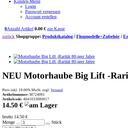
Kunden-Menü
Login
Passwort vergessen
Account erstellen
0
Anzahl Artikel
0.00
€
zur Kasse
zurück
Shopgruppe:
Produktkatalog
/
Flugmodelle+Zubehör
/
Er
NEU
Motorhaube Big Lift -Rar
Preis inkl. 19.00% MwSt. zzgl.
Versand
Artikelnummer:
M724091
Artikelcode:
4041033080917
14.50 €
brutto 14.50 €
Menge
Stück