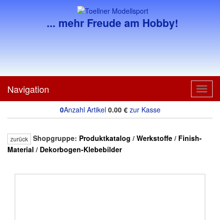
... mehr Freude am Hobby!
Navigation
Toggl
navig
0
Anzahl Artikel
0.00
€
zur Kasse
Shopgruppe:
Produktkatalog
/
Werkstoffe
/
Finish-
zurück
Material
/
Dekorbogen-Klebebilder