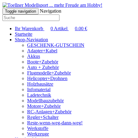
... mehr Freude am Hobby!
Navigation
Toggle navigation
Ihr Warenkorb
0
Artikel
0.00
€
Startseite
Shop-Navigation
GESCHENK-GUTSCHEIN
Adapter+Kabel
Akkus
Boote+Zubehör
Auto + Zubehör
Flugmodelle+Zubehör
Helicopter+Drohnen
Holzbausätze
Infomaterial
Ladetechnik
Modellbauzubehör
Motore+Zubehör
RC-Anlagen+Zubehör
Regler+Schalter
Reste-wenn-weg-dann-weg!
Werkstoffe
Werkzeuge