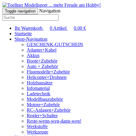
... mehr Freude am Hobby!
Navigation
Toggle navigation
Ihr Warenkorb
0
Artikel
0.00
€
Startseite
Shop-Navigation
GESCHENK-GUTSCHEIN
Adapter+Kabel
Akkus
Boote+Zubehör
Auto + Zubehör
Flugmodelle+Zubehör
Helicopter+Drohnen
Holzbausätze
Infomaterial
Ladetechnik
Modellbauzubehör
Motore+Zubehör
RC-Anlagen+Zubehör
Regler+Schalter
Reste-wenn-weg-dann-weg!
Werkstoffe
Werkzeuge