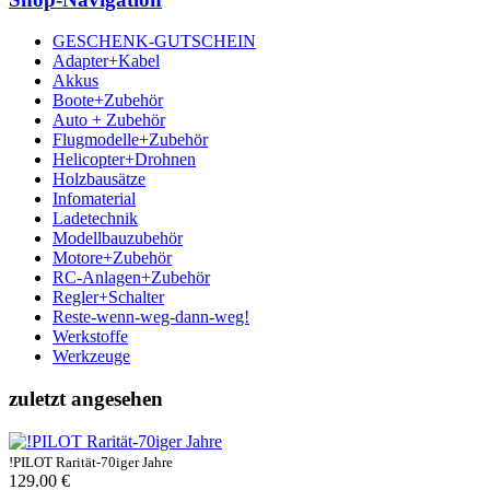
GESCHENK-GUTSCHEIN
Adapter+Kabel
Akkus
Boote+Zubehör
Auto + Zubehör
Flugmodelle+Zubehör
Helicopter+Drohnen
Holzbausätze
Infomaterial
Ladetechnik
Modellbauzubehör
Motore+Zubehör
RC-Anlagen+Zubehör
Regler+Schalter
Reste-wenn-weg-dann-weg!
Werkstoffe
Werkzeuge
zuletzt angesehen
!PILOT Rarität-70iger Jahre
129.00 €