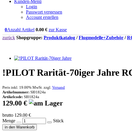
Kunden-Menü
Login
Passwort vergessen
Account erstellen
0
Anzahl Artikel
0.00
€
zur Kasse
zurück
Shopgruppe:
Produktkatalog
/
Flugmodelle+Zubehör
/
RC
!PILOT Rarität-70iger Jahre R
Preis inkl. 19.00% MwSt. zzgl.
Versand
Artikelnummer:
SI01824a
Artikelcode:
SI01824a
129.00 €
brutto 129.00 €
Menge
Stück
in den Warenkorb