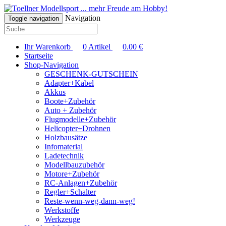
... mehr Freude am Hobby!
Navigation
Toggle navigation
Ihr Warenkorb
0
Artikel
0.00
€
Startseite
Shop-Navigation
GESCHENK-GUTSCHEIN
Adapter+Kabel
Akkus
Boote+Zubehör
Auto + Zubehör
Flugmodelle+Zubehör
Helicopter+Drohnen
Holzbausätze
Infomaterial
Ladetechnik
Modellbauzubehör
Motore+Zubehör
RC-Anlagen+Zubehör
Regler+Schalter
Reste-wenn-weg-dann-weg!
Werkstoffe
Werkzeuge