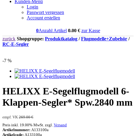
Kunden-Menü
Login
Passwort vergessen
Account erstellen
0
Anzahl Artikel
0.00
€
zur Kasse
zurück
Shopgruppe:
Produktkatalog
/
Flugmodelle+Zubehör
/
RC-E-Segler
-7 %
HELIXX E-Segelflugmodell 6-
Klappen-Segler* Spw.2840 mm
empf. VK
269.00 €
Preis inkl. 19.00% MwSt. zzgl.
Versand
Artikelnummer:
A133100a
Artikelcode:
A133100a