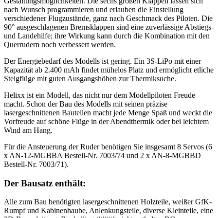
Gestaltungsmöglichkeiten. Die sechs großen Klappen lassen sich
nach Wunsch programmieren und erlauben die Einstellung
verschiedener Flugzustände, ganz nach Geschmack des Piloten. Die
90° ausgeschlagenen Bremsklappen sind eine zuverlässige Abstiegs-
und Landehilfe; ihre Wirkung kann durch die Kombination mit den
Querrudern noch verbessert werden.
Der Energiebedarf des Modells ist gering. Ein 3S-LiPo mit einer
Kapazität ab 2.400 mAh findet mühelos Platz und ermöglicht etliche
Steigflüge mit guten Ausgangshöhen zur Thermiksuche.
Helixx ist ein Modell, das nicht nur dem Modellpiloten Freude
macht. Schon der Bau des Modells mit seinen präzise
lasergeschnittenen Bauteilen macht jede Menge Spaß und weckt die
Vorfreude auf schöne Flüge in der Abendthermik oder bei leichtem
Wind am Hang.
Für die Ansteuerung der Ruder benötigen Sie insgesamt 8 Servos (6
x AN-12-MGBBA Bestell-Nr. 7003/74 und 2 x AN-8-MGBBD
Bestell-Nr. 7003/71).
Der Bausatz enthält:
Alle zum Bau benötigten lasergeschnittenen Holzteile, weißer GfK-
Rumpf und Kabinenhaube, Anlenkungsteile, diverse Kleinteile, eine