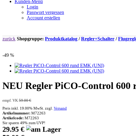
Kunden-Menü
Login
Passwort vergessen
Account erstellen
zurück
Shopgruppe:
Produktkatalog
/
Regler+Schalter
/
Flugregl
-49 %
NEU
Regler PiCO-Control 600 
empf. VK
59.00 €
Preis inkl. 19.00% MwSt. zzgl.
Versand
Artikelnummer:
M72263
Artikelcode:
M72263
Sie sparen 49% zum UVP!
29.95 €