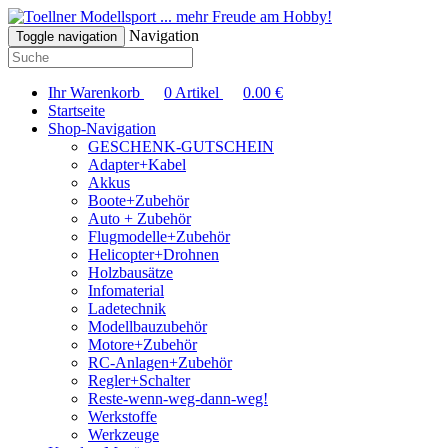
... mehr Freude am Hobby!
Navigation
Toggle navigation
Ihr Warenkorb
0
Artikel
0.00
€
Startseite
Shop-Navigation
GESCHENK-GUTSCHEIN
Adapter+Kabel
Akkus
Boote+Zubehör
Auto + Zubehör
Flugmodelle+Zubehör
Helicopter+Drohnen
Holzbausätze
Infomaterial
Ladetechnik
Modellbauzubehör
Motore+Zubehör
RC-Anlagen+Zubehör
Regler+Schalter
Reste-wenn-weg-dann-weg!
Werkstoffe
Werkzeuge