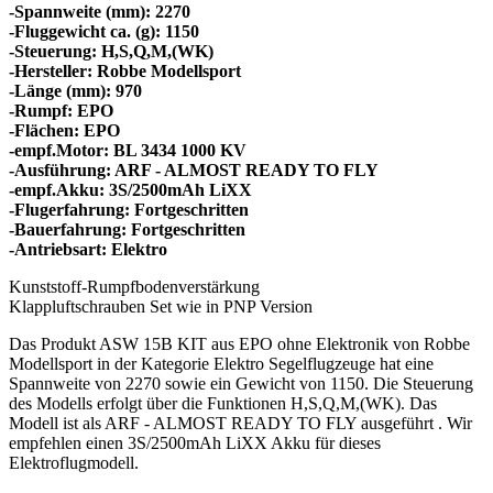
-Spannweite (mm): 2270
-Fluggewicht ca. (g): 1150
-Steuerung: H,S,Q,M,(WK)
-Hersteller: Robbe Modellsport
-Länge (mm): 970
-Rumpf: EPO
-Flächen: EPO
-empf.Motor: BL 3434 1000 KV
-Ausführung: ARF - ALMOST READY TO FLY
-empf.Akku: 3S/2500mAh LiXX
-Flugerfahrung: Fortgeschritten
-Bauerfahrung: Fortgeschritten
-Antriebsart: Elektro
Kunststoff-Rumpfbodenverstärkung
Klappluftschrauben Set wie in PNP Version
Das Produkt ASW 15B KIT aus EPO ohne Elektronik von Robbe
Modellsport in der Kategorie Elektro Segelflugzeuge hat eine
Spannweite von 2270 sowie ein Gewicht von 1150. Die Steuerung
des Modells erfolgt über die Funktionen H,S,Q,M,(WK). Das
Modell ist als ARF - ALMOST READY TO FLY ausgeführt . Wir
empfehlen einen 3S/2500mAh LiXX Akku für dieses
Elektroflugmodell.