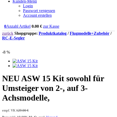
Kunden-Menü
Login
Passwort vergessen
Account erstellen
0
Anzahl Artikel
0.00
€
zur Kasse
zurück
Shopgruppe:
Produktkatalog
/
Flugmodelle+Zubehör
/
RC-E-Segler
-8 %
NEU
ASW 15 Kit sowohl für
Umsteiger von 2-, auf 3-
Achsmodelle,
empf. VK
129.00 €