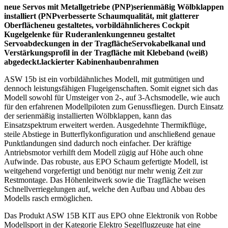
neue Servos mit Metallgetriebe (PNP)serienmäßig Wölbklappen
installiert (PNPverbesserte Schaumqualität, mit glatterer
Oberflächeneu gestaltetes, vorbildähnlicheres Cockpit
Kugelgelenke für Ruderanlenkungenneu gestaltet
Servoabdeckungen in der TragflächeServokabelkanal und
Verstärkungsprofil in der Tragfläche mit Klebeband (weiß)
abgedeckt.lackierter Kabinenhaubenrahmen
ASW 15b ist ein vorbildähnliches Modell, mit gutmütigen und
dennoch leistungsfähigen Flugeigenschaften. Somit eignet sich das
Modell sowohl für Umsteiger von 2-, auf 3-Achsmodelle, wie auch
für den erfahrenen Modellpiloten zum Genussfliegen. Durch Einsatz
der serienmäßig installierten Wölbklappen, kann das
Einsatzspektrum erweitert werden. Ausgedehnte Thermikflüge,
steile Abstiege in Butterflykonfiguration und anschließend genaue
Punktlandungen sind dadurch noch einfacher. Der kräftige
Antriebsmotor verhilft dem Modell zügig auf Höhe auch ohne
Aufwinde. Das robuste, aus EPO Schaum gefertigte Modell, ist
weitgehend vorgefertigt und benötigt nur mehr wenig Zeit zur
Restmontage. Das Höhenleitwerk sowie die Tragfläche weisen
Schnellverriegelungen auf, welche den Aufbau und Abbau des
Modells rasch ermöglichen.
Das Produkt ASW 15B KIT aus EPO ohne Elektronik von Robbe
Modellsport in der Kategorie Elektro Segelflugzeuge hat eine