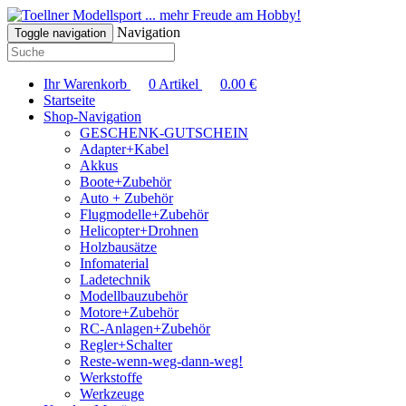
... mehr Freude am Hobby!
Navigation
Toggle navigation
Ihr Warenkorb
0
Artikel
0.00
€
Startseite
Shop-Navigation
GESCHENK-GUTSCHEIN
Adapter+Kabel
Akkus
Boote+Zubehör
Auto + Zubehör
Flugmodelle+Zubehör
Helicopter+Drohnen
Holzbausätze
Infomaterial
Ladetechnik
Modellbauzubehör
Motore+Zubehör
RC-Anlagen+Zubehör
Regler+Schalter
Reste-wenn-weg-dann-weg!
Werkstoffe
Werkzeuge