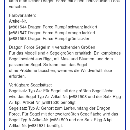
kann man seiner Dragen Force mit einen induviduellen Look
versehen.
Farbvarianten:
Artikel-Nr.
jw881544 Dragon Force Rumpf schwarz lackiert
jw881547 Dragon Force Rumpf orange lackiert
jw881553 Dragon Force Rumpf grün lackiert
Dragon Force Segel in 4 verschienden Größen
Für das Modell sind 4 Segelgrößen erhältlich. Ein komplettes
Segel besteht aus Rigg, mit Mast und Bäumen, und dem
passenden Segel. So kann man das Segel
ohne Probleme tauschen, wenn es die Windverhältnisse
erforden.
Verfügbare Segelsätze:
Segelsatz Typ A+: Für Segel mit der größten Segelfläche
wird das Segel Typ A+ Arikel-Nr. jw881508 und der Satz Rigg
A+ kpl. Artikel-Nr. jw881530 benötigt.
Segelsatz Typ A: Gehört zum Lieferumfang der Dragon
Force. Für Segel mit der zweitgrößten Segelfläche wird das
Segel Typ A Arikel-Nr. jw881509 und der Satz Rigg A kpl.
Artikel-Nr. jw881531 benötigt.