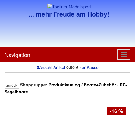
... mehr Freude am Hobby!
Navigation
Toggl
navig
0
Anzahl Artikel
0.00
€
zur Kasse
Shopgruppe:
Produktkatalog
/
Boote+Zubehör
/
RC-
zurück
Segelboote
-16 %