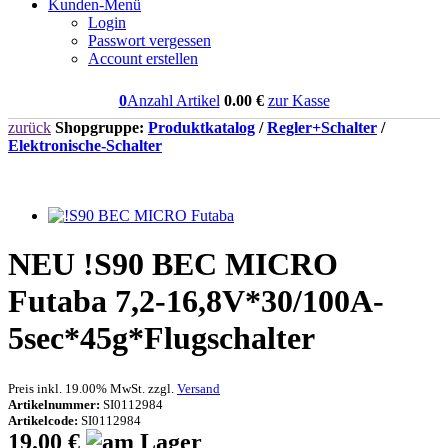
Kunden-Menü
Login
Passwort vergessen
Account erstellen
0
Anzahl Artikel
0.00
€
zur Kasse
zurück
Shopgruppe:
Produktkatalog
/
Regler+Schalter
/
Elektronische-Schalter
NEU
!S90 BEC MICRO
Futaba 7,2-16,8V*30/100A-
5sec*45g*Flugschalter
Preis inkl. 19.00% MwSt. zzgl.
Versand
Artikelnummer:
SI0112984
Artikelcode:
SI0112984
19.00 €