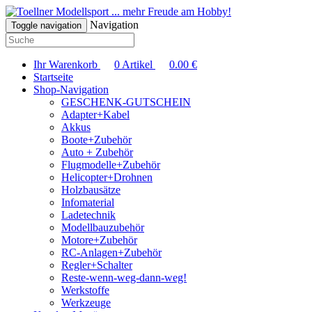
... mehr Freude am Hobby!
Navigation
Toggle navigation
Ihr Warenkorb
0
Artikel
0.00
€
Startseite
Shop-Navigation
GESCHENK-GUTSCHEIN
Adapter+Kabel
Akkus
Boote+Zubehör
Auto + Zubehör
Flugmodelle+Zubehör
Helicopter+Drohnen
Holzbausätze
Infomaterial
Ladetechnik
Modellbauzubehör
Motore+Zubehör
RC-Anlagen+Zubehör
Regler+Schalter
Reste-wenn-weg-dann-weg!
Werkstoffe
Werkzeuge