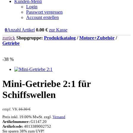
Kunden-Menü
Login
Passwort vergessen
Account erstellen
0
Anzahl Artikel
0.00
€
zur Kasse
zurück
Shopgruppe:
Produktkatalog
/
Motore+Zubehör
/
Getriebe
-38 %
Mini-Getriebe 2:1 für
Schiffswellen
empf. VK
16.30 €
Preis inkl. 19.00% MwSt. zzgl.
Versand
Artikelnummer:
G1147.20
Artikelcode:
4013389002752
Sie sparen 38% zum UVP!