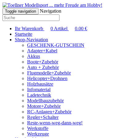
... mehr Freude am Hobby!
Navigation
Toggle navigation
Ihr Warenkorb
0
Artikel
0.00
€
Startseite
Shop-Navigation
GESCHENK-GUTSCHEIN
Adapter+Kabel
Akkus
Boote+Zubehör
Auto + Zubehör
Flugmodelle+Zubehör
Helicopter+Drohnen
Holzbausätze
Infomaterial
Ladetechnik
Modellbauzubehör
Motore+Zubehör
RC-Anlagen+Zubehör
Regler+Schalter
Reste-wenn-weg-dann-weg!
Werkstoffe
Werkzeuge