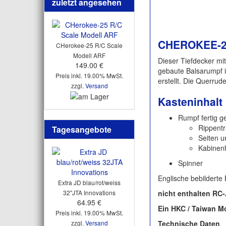
zuletzt angesehen
CHEROKEE-25
CHerokee-25 R/C Scale
Modell ARF
Dieser Tiefdecker mi
149.00 €
gebaute Balsarumpf is
Preis inkl. 19.00% MwSt.
erstellt. Die Querru
zzgl.
Versand
Kasteninhalt
Rumpf fertig g
Rippentr
Tagesangebote
Seiten u
Kabinen
Spinner
Englische bebilderte
Extra JD blau/rot/weiss
32"JTA Innovations
nicht enthalten RC
64.95 €
Ein HKC / Taiwan M
Preis inkl. 19.00% MwSt.
zzgl.
Versand
Technische Daten