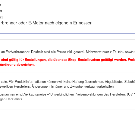
m
m
0g
erbrenner oder E-Motor nach eigenem Ermessen
h an Endverbraucher. Deshalb sind alle Preise inkl. gesetzl. Mehrwertsteuer z.Zt. 19% sowie
se sind gültig für Bestellungen, die über das Shop-Bestellsystem getätigt werden. Pre
kündigung abweichen.
 sein. Für Produktinformationen können wir keine Haftung übernehmen. Abgebildetes Zubehör
eweiligen Herstellers. Änderungen, Irrtümer und Zwischenverkauf vorbehalten.
genannten empf.Verkaufspreise ="Unverbindlichen Preisempfehlungen des Herstellers (UVP
gen Herstellers.