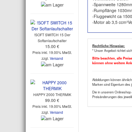
-Spannweite 1280m
-Rumpflänge 1030m
-Fluggewicht ca 150
-Motor ab 3,5 ccm³V
!SOFT SWITCH 15 Der
Softanlaufschalter
15.00 €
Rechtliche Hinweise:
* Unser Angebot richtet sic
Preis inkl. 19.00% MwSt.
zzgl.
Versand
Bitte beachten, alle Prei
können ohne weitere An
Abbildungen können ähnlich
Marken sind Eigentum des j
Die in unserem Onlineshop 
HAPPY 2000 THERMIK
Preisänderungen des jeweili
99.00 €
Preis inkl. 19.00% MwSt.
zzgl.
Versand