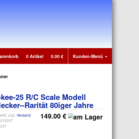
Warenkorb
0
Artikel
0.00
€
Kunden-Menü
nner
ee-25 R/C Scale Modell
ecker--Rarität 80iger Jahre
149.00 €
wSt. zzgl.
Versand
N10247
247