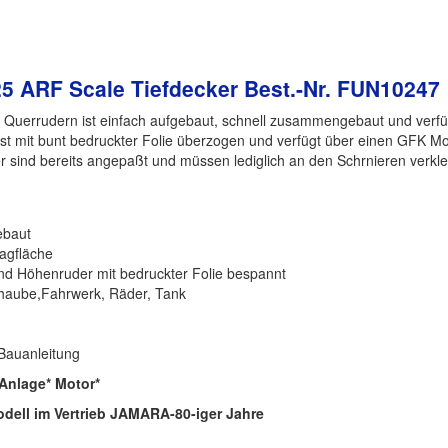
 ARF Scale Tiefdecker Best.-Nr. FUN10247
t Querrudern ist einfach aufgebaut, schnell zusammengebaut und verfüg
t mit bunt bedruckter Folie überzogen und verfügt über einen GFK Motor
der sind bereits angepaßt und müssen lediglich an den Schrnieren verkl
ebaut
agfläche
nd Höhenruder mit bedruckter Folie bespannt
haube,Fahrwerk, Räder, Tank
 Bauanleitung
-Anlage* Motor*
odell im Vertrieb JAMARA-80-iger Jahre