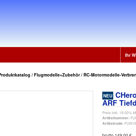
Ihr 
Produktkatalog
/
Flugmodelle+Zubehör
/
RC-Motormodelle-Verbre
CHerok
NEU
ARF Tiefd
Preis inkl. 19.00% M
FU
Artikelnummer:
FUN10
Artikelcode:
brutto 149.00 €