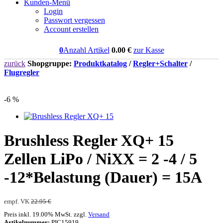
Kunden-Menü
Login
Passwort vergessen
Account erstellen
0
Anzahl Artikel
0.00
€
zur Kasse
zurück
Shopgruppe:
Produktkatalog
/
Regler+Schalter
/
Flugregler
-6 %
Brushless Regler XQ+ 15
Zellen LiPo / NiXX = 2 -4 / 5
-12*Belastung (Dauer) = 15A
empf. VK
22.95 €
Preis inkl. 19.00% MwSt. zzgl.
Versand
Artikelnummer:
PIC15919