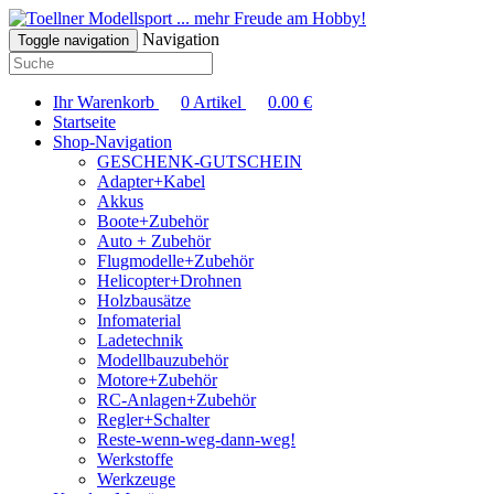
... mehr Freude am Hobby!
Navigation
Toggle navigation
Ihr Warenkorb
0
Artikel
0.00
€
Startseite
Shop-Navigation
GESCHENK-GUTSCHEIN
Adapter+Kabel
Akkus
Boote+Zubehör
Auto + Zubehör
Flugmodelle+Zubehör
Helicopter+Drohnen
Holzbausätze
Infomaterial
Ladetechnik
Modellbauzubehör
Motore+Zubehör
RC-Anlagen+Zubehör
Regler+Schalter
Reste-wenn-weg-dann-weg!
Werkstoffe
Werkzeuge