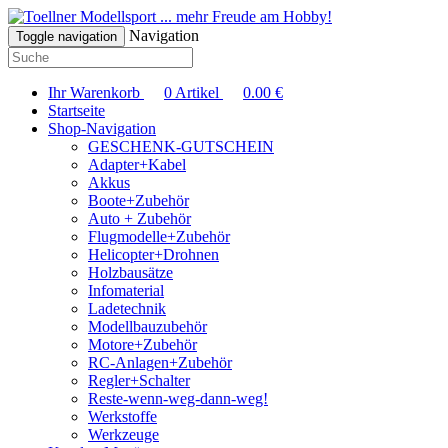
... mehr Freude am Hobby!
Navigation
Toggle navigation
Ihr Warenkorb
0
Artikel
0.00
€
Startseite
Shop-Navigation
GESCHENK-GUTSCHEIN
Adapter+Kabel
Akkus
Boote+Zubehör
Auto + Zubehör
Flugmodelle+Zubehör
Helicopter+Drohnen
Holzbausätze
Infomaterial
Ladetechnik
Modellbauzubehör
Motore+Zubehör
RC-Anlagen+Zubehör
Regler+Schalter
Reste-wenn-weg-dann-weg!
Werkstoffe
Werkzeuge