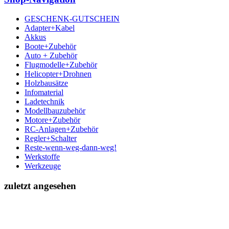
GESCHENK-GUTSCHEIN
Adapter+Kabel
Akkus
Boote+Zubehör
Auto + Zubehör
Flugmodelle+Zubehör
Helicopter+Drohnen
Holzbausätze
Infomaterial
Ladetechnik
Modellbauzubehör
Motore+Zubehör
RC-Anlagen+Zubehör
Regler+Schalter
Reste-wenn-weg-dann-weg!
Werkstoffe
Werkzeuge
zuletzt angesehen