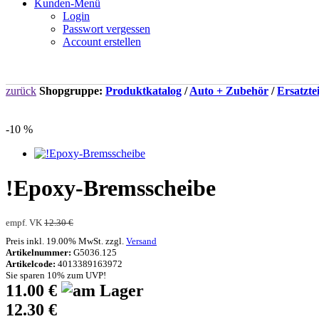
Kunden-Menü
Login
Passwort vergessen
Account erstellen
zurück
Shopgruppe:
Produktkatalog
/
Auto + Zubehör
/
Ersatztei
-10 %
!Epoxy-Bremsscheibe
empf. VK
12.30 €
Preis inkl. 19.00% MwSt. zzgl.
Versand
Artikelnummer:
G5036.125
Artikelcode:
4013389163972
Sie sparen 10% zum UVP!
11.00 €
12.30 €