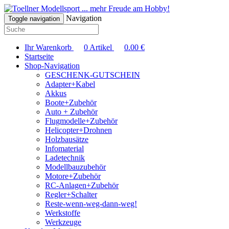
... mehr Freude am Hobby!
Navigation
Toggle navigation
Ihr Warenkorb
0
Artikel
0.00
€
Startseite
Shop-Navigation
GESCHENK-GUTSCHEIN
Adapter+Kabel
Akkus
Boote+Zubehör
Auto + Zubehör
Flugmodelle+Zubehör
Helicopter+Drohnen
Holzbausätze
Infomaterial
Ladetechnik
Modellbauzubehör
Motore+Zubehör
RC-Anlagen+Zubehör
Regler+Schalter
Reste-wenn-weg-dann-weg!
Werkstoffe
Werkzeuge