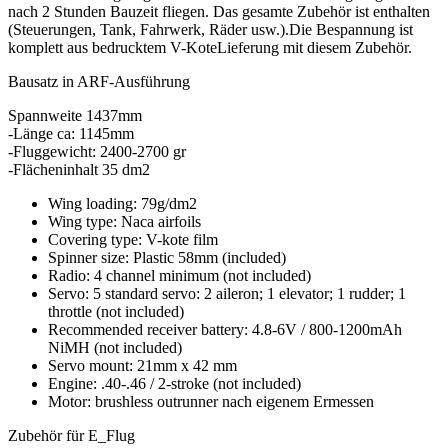
nach 2 Stunden Bauzeit fliegen. Das gesamte Zubehör ist enthalten
(Steuerungen, Tank, Fahrwerk, Räder usw.).Die Bespannung ist
komplett aus bedrucktem V-KoteLieferung mit diesem Zubehör.
Bausatz in ARF-Ausführung
Spannweite 1437mm
-Länge ca: 1145mm
-Fluggewicht: 2400-2700 gr
-Flächeninhalt 35 dm2
Wing loading: 79g/dm2
Wing type: Naca airfoils
Covering type: V-kote film
Spinner size: Plastic 58mm (included)
Radio: 4 channel minimum (not included)
Servo: 5 standard servo: 2 aileron; 1 elevator; 1 rudder; 1
throttle (not included)
Recommended receiver battery: 4.8-6V / 800-1200mAh
NiMH (not included)
Servo mount: 21mm x 42 mm
Engine: .40-.46 / 2-stroke (not included)
Motor: brushless outrunner nach eigenem Ermessen
Zubehör für E_Flug