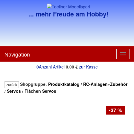
... mehr Freude am Hobby!
Navigation
Toggl
navig
0
Anzahl Artikel
0.00
€
zur Kasse
Shopgruppe:
Produktkatalog
/
RC-Anlagen+Zubehör
zurück
/
Servos
/
Flächen Servos
-37 %