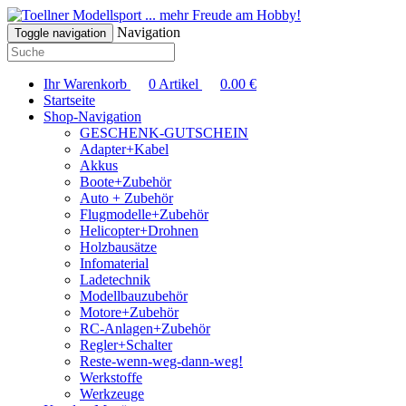
... mehr Freude am Hobby!
Navigation
Toggle navigation
Ihr Warenkorb
0
Artikel
0.00
€
Startseite
Shop-Navigation
GESCHENK-GUTSCHEIN
Adapter+Kabel
Akkus
Boote+Zubehör
Auto + Zubehör
Flugmodelle+Zubehör
Helicopter+Drohnen
Holzbausätze
Infomaterial
Ladetechnik
Modellbauzubehör
Motore+Zubehör
RC-Anlagen+Zubehör
Regler+Schalter
Reste-wenn-weg-dann-weg!
Werkstoffe
Werkzeuge