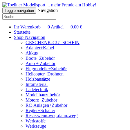
... mehr Freude am Hobby!
Navigation
Toggle navigation
Ihr Warenkorb
0
Artikel
0.00
€
Startseite
Shop-Navigation
GESCHENK-GUTSCHEIN
Adapter+Kabel
Akkus
Boote+Zubehör
Auto + Zubehör
Flugmodelle+Zubehör
Helicopter+Drohnen
Holzbausätze
Infomaterial
Ladetechnik
Modellbauzubehör
Motore+Zubehör
RC-Anlagen+Zubehör
Regler+Schalter
Reste-wenn-weg-dann-weg!
Werkstoffe
Werkzeuge