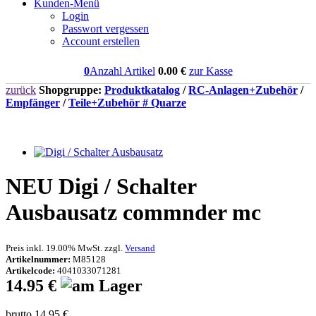
Kunden-Menü
Login
Passwort vergessen
Account erstellen
0
Anzahl Artikel
0.00
€
zur Kasse
zurück
Shopgruppe:
Produktkatalog
/
RC-Anlagen+Zubehör
/
Empfänger
/
Teile+Zubehör # Quarze
NEU
Digi / Schalter
Ausbausatz commnder mc
Preis inkl. 19.00% MwSt. zzgl.
Versand
Artikelnummer:
M85128
Artikelcode:
4041033071281
14.95 €
brutto 14.95 €