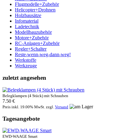
Flugmodelle+Zubehör
Helicopter+Drohnen
Holzbausätze
Infomaterial
Ladetechnik
Modellbauzubehör
Motore+Zubehör
RC-Anlagen+Zubehör
Regler+Schalter
Reste-wenn-weg-dann-weg!
Werkstoffe
Werkzeuge
zuletzt angesehen
Belegklampen (4 Stück) mit Schrauben
7.50 €
Preis inkl. 19.00% MwSt. zzgl.
Versand
Tagesangebote
EWD-WAAGE Smart