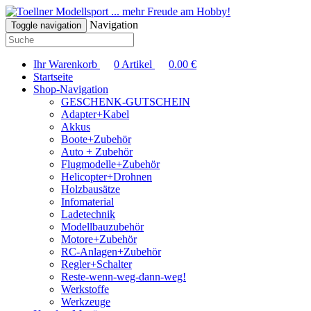
... mehr Freude am Hobby!
Navigation
Toggle navigation
Ihr Warenkorb
0
Artikel
0.00
€
Startseite
Shop-Navigation
GESCHENK-GUTSCHEIN
Adapter+Kabel
Akkus
Boote+Zubehör
Auto + Zubehör
Flugmodelle+Zubehör
Helicopter+Drohnen
Holzbausätze
Infomaterial
Ladetechnik
Modellbauzubehör
Motore+Zubehör
RC-Anlagen+Zubehör
Regler+Schalter
Reste-wenn-weg-dann-weg!
Werkstoffe
Werkzeuge