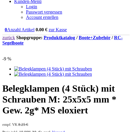
Kunden-Menü
Login
Passwort vergessen
Account erstellen
0
Anzahl Artikel
0.00
€
zur Kasse
zurück
Shopgruppe:
Produktkatalog
/
Boote+Zubehör
/
RC-
Segelboote
-9 %
Belegklampen (4 Stück) mit
Schrauben M: 25x5x5 mm *
Gew. 2g* MS eloxiert
empf. VK
8.25 €