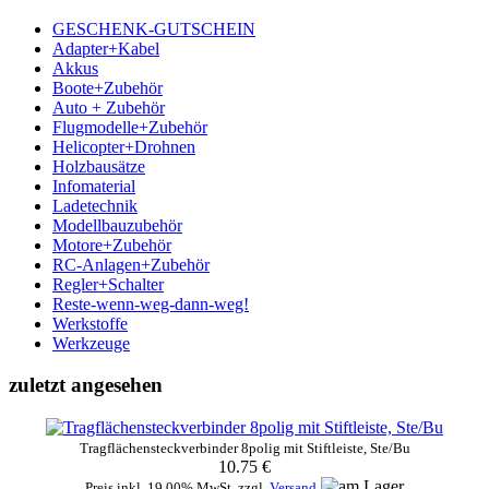
GESCHENK-GUTSCHEIN
Adapter+Kabel
Akkus
Boote+Zubehör
Auto + Zubehör
Flugmodelle+Zubehör
Helicopter+Drohnen
Holzbausätze
Infomaterial
Ladetechnik
Modellbauzubehör
Motore+Zubehör
RC-Anlagen+Zubehör
Regler+Schalter
Reste-wenn-weg-dann-weg!
Werkstoffe
Werkzeuge
zuletzt angesehen
Tragflächensteckverbinder 8polig mit Stiftleiste, Ste/Bu
10.75 €
Preis inkl. 19.00% MwSt. zzgl.
Versand