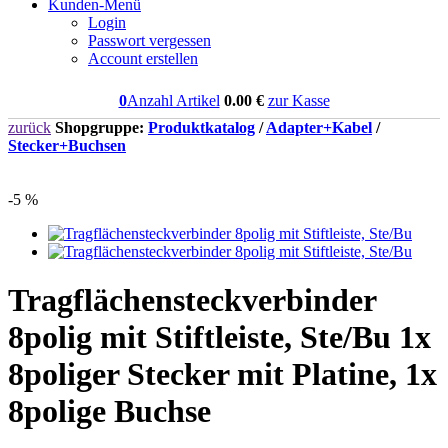
Kunden-Menü
Login
Passwort vergessen
Account erstellen
0
Anzahl Artikel
0.00
€
zur Kasse
zurück
Shopgruppe:
Produktkatalog
/
Adapter+Kabel
/
Stecker+Buchsen
-5 %
Tragflächensteckverbinder
8polig mit Stiftleiste, Ste/Bu 1x
8poliger Stecker mit Platine, 1x
8polige Buchse