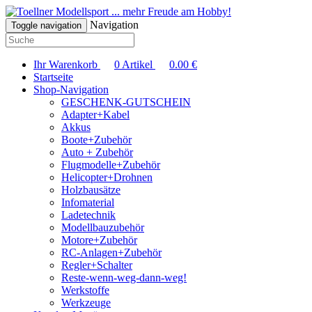
... mehr Freude am Hobby!
Navigation
Toggle navigation
Ihr Warenkorb
0
Artikel
0.00
€
Startseite
Shop-Navigation
GESCHENK-GUTSCHEIN
Adapter+Kabel
Akkus
Boote+Zubehör
Auto + Zubehör
Flugmodelle+Zubehör
Helicopter+Drohnen
Holzbausätze
Infomaterial
Ladetechnik
Modellbauzubehör
Motore+Zubehör
RC-Anlagen+Zubehör
Regler+Schalter
Reste-wenn-weg-dann-weg!
Werkstoffe
Werkzeuge