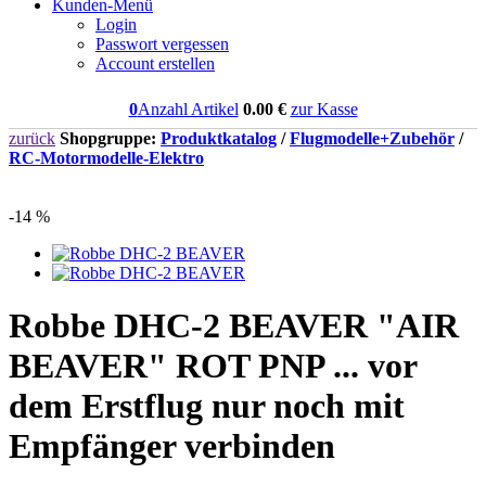
Kunden-Menü
Login
Passwort vergessen
Account erstellen
0
Anzahl Artikel
0.00
€
zur Kasse
zurück
Shopgruppe:
Produktkatalog
/
Flugmodelle+Zubehör
/
RC-Motormodelle-Elektro
-14 %
Robbe DHC-2 BEAVER "AIR
BEAVER" ROT PNP ... vor
dem Erstflug nur noch mit
Empfänger verbinden