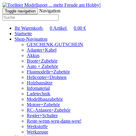
... mehr Freude am Hobby!
Navigation
Toggle navigation
Ihr Warenkorb
0
Artikel
0.00
€
Startseite
Shop-Navigation
GESCHENK-GUTSCHEIN
Adapter+Kabel
Akkus
Boote+Zubehör
Auto + Zubehör
Flugmodelle+Zubehör
Helicopter+Drohnen
Holzbausätze
Infomaterial
Ladetechnik
Modellbauzubehör
Motore+Zubehör
RC-Anlagen+Zubehör
Regler+Schalter
Reste-wenn-weg-dann-weg!
Werkstoffe
Werkzeuge