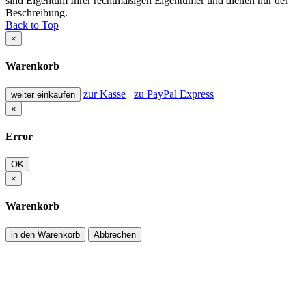
sind Eigentum Ihrer rechtmäßigen Eigentümer und dienen nur der
Beschreibung.
Back to Top
×
Warenkorb
zur Kasse
zu PayPal Express
weiter einkaufen
×
Error
OK
×
Warenkorb
in den Warenkorb
Abbrechen