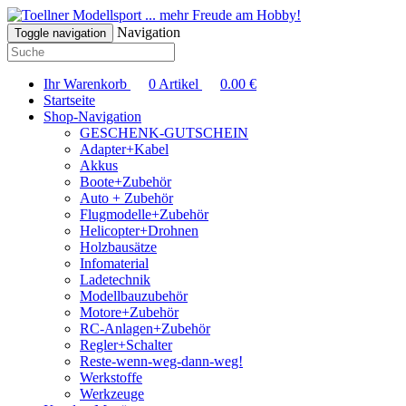
... mehr Freude am Hobby!
Navigation
Toggle navigation
Ihr Warenkorb
0
Artikel
0.00
€
Startseite
Shop-Navigation
GESCHENK-GUTSCHEIN
Adapter+Kabel
Akkus
Boote+Zubehör
Auto + Zubehör
Flugmodelle+Zubehör
Helicopter+Drohnen
Holzbausätze
Infomaterial
Ladetechnik
Modellbauzubehör
Motore+Zubehör
RC-Anlagen+Zubehör
Regler+Schalter
Reste-wenn-weg-dann-weg!
Werkstoffe
Werkzeuge