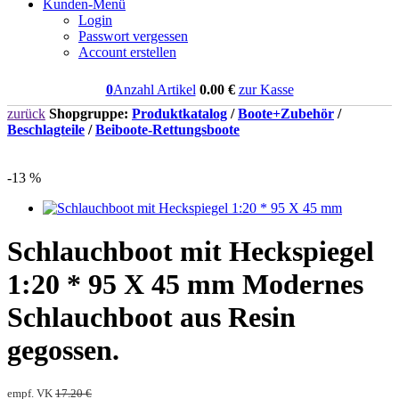
Kunden-Menü
Login
Passwort vergessen
Account erstellen
0
Anzahl Artikel
0.00
€
zur Kasse
zurück
Shopgruppe:
Produktkatalog
/
Boote+Zubehör
/
Beschlagteile
/
Beiboote-Rettungsboote
-13 %
Schlauchboot mit Heckspiegel
1:20 * 95 X 45 mm Modernes
Schlauchboot aus Resin
gegossen.
empf. VK
17.20 €