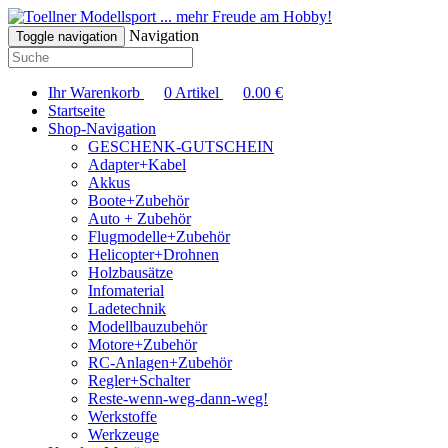
... mehr Freude am Hobby!
Navigation
Toggle navigation
Ihr Warenkorb
0
Artikel
0.00
€
Startseite
Shop-Navigation
GESCHENK-GUTSCHEIN
Adapter+Kabel
Akkus
Boote+Zubehör
Auto + Zubehör
Flugmodelle+Zubehör
Helicopter+Drohnen
Holzbausätze
Infomaterial
Ladetechnik
Modellbauzubehör
Motore+Zubehör
RC-Anlagen+Zubehör
Regler+Schalter
Reste-wenn-weg-dann-weg!
Werkstoffe
Werkzeuge