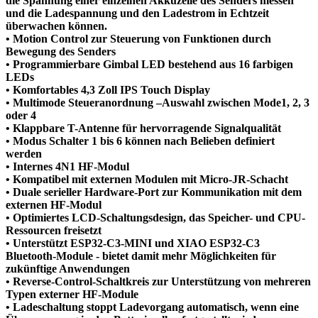
die Spannung einer einzelnen Akkuzelle des Senders messen
und die Ladespannung und den Ladestrom in Echtzeit
überwachen können.
• Motion Control zur Steuerung von Funktionen durch
Bewegung des Senders
• Programmierbare Gimbal LED bestehend aus 16 farbigen
LEDs
• Komfortables 4,3 Zoll IPS Touch Display
• Multimode Steueranordnung –Auswahl zwischen Mode1, 2, 3
oder 4
• Klappbare T-Antenne für hervorragende Signalqualität
• Modus Schalter 1 bis 6 können nach Belieben definiert
werden
• Internes 4N1 HF-Modul
• Kompatibel mit externen Modulen mit Micro-JR-Schacht
• Duale serieller Hardware-Port zur Kommunikation mit dem
externen HF-Modul
• Optimiertes LCD-Schaltungsdesign, das Speicher- und CPU-
Ressourcen freisetzt
• Unterstützt ESP32-C3-MINI und XIAO ESP32-C3
Bluetooth-Module - bietet damit mehr Möglichkeiten für
zukünftige Anwendungen
• Reverse-Control-Schaltkreis zur Unterstützung von mehreren
Typen externer HF-Module
• Ladeschaltung stoppt Ladevorgang automatisch, wenn eine