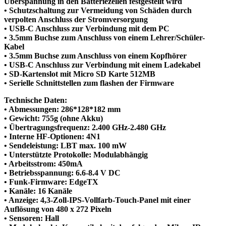
Überspannung in den Batteriezellen festgestellt wird
• Schutzschaltung zur Vermeidung von Schäden durch
verpolten Anschluss der Stromversorgung
• USB-C Anschluss zur Verbindung mit dem PC
• 3.5mm Buchse zum Anschluss von einem Lehrer/Schüler-
Kabel
• 3.5mm Buchse zum Anschluss von einem Kopfhörer
• USB-C Anschluss zur Verbindung mit einem Ladekabel
• SD-Kartenslot mit Micro SD Karte 512MB
• Serielle Schnittstellen zum flashen der Firmware
Technische Daten:
• Abmessungen: 286*128*182 mm
• Gewicht: 755g (ohne Akku)
• Übertragungsfrequenz: 2.400 GHz-2.480 GHz
• Interne HF-Optionen: 4N1
• Sendeleistung: LBT max. 100 mW
• Unterstützte Protokolle: Modulabhängig
• Arbeitsstrom: 450mA
• Betriebsspannung: 6.6-8.4 V DC
• Funk-Firmware: EdgeTX
• Kanäle: 16 Kanäle
• Anzeige: 4,3-Zoll-IPS-Vollfarb-Touch-Panel mit einer
Auflösung von 480 x 272 Pixeln
• Sensoren: Hall