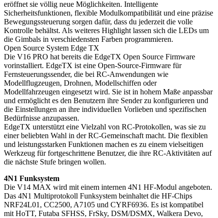
eröffnet sie völlig neue Möglichkeiten. Intelligente
Sicherheitsfunktionen, flexible Modulkompatibilität und eine präzise
Bewegungssteuerung sorgen dafür, dass du jederzeit die volle
Kontrolle behältst. Als weiteres Highlight lassen sich die LEDs um
die Gimbals in verschiedensten Farben programmieren.
Open Source System Edge TX
Die V16 PRO hat bereits die EdgeTX Open Source Firmware
vorinstalliert. EdgeTX ist eine Open-Source-Firmware für
Fernsteuerungssender, die bei RC-Anwendungen wie
Modellflugzeugen, Drohnen, Modellschiffen oder
Modellfahrzeugen eingesetzt wird. Sie ist in hohem Maße anpassbar
und ermöglicht es den Benutzern ihre Sender zu konfigurieren und
die Einstellungen an ihre individuellen Vorlieben und spezifischen
Bedürfnisse anzupassen.
EdgeTX unterstützt eine Vielzahl von RC-Protokollen, was sie zu
einer beliebten Wahl in der RC-Gemeinschaft macht. Die flexiblen
und leistungsstarken Funktionen machen es zu einem vielseitigen
Werkzeug für fortgeschrittene Benutzer, die ihre RC-Aktivitäten auf
die nächste Stufe bringen wollen.
4N1 Funksystem
Die V14 MAX wird mit einem internen 4N1 HF-Modul angeboten.
Das 4N1 Multiprotokoll Funksystem beinhaltet die HF-Chips
NRF24L01, CC2500, A7105 und CYRF6936. Es ist kompatibel
mit HoTT, Futaba SFHSS, FrSky, DSM/DSMX, Walkera Devo,