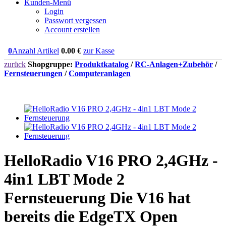
Kunden-Menü
Login
Passwort vergessen
Account erstellen
0
Anzahl Artikel
0.00
€
zur Kasse
zurück
Shopgruppe:
Produktkatalog
/
RC-Anlagen+Zubehör
/
Fernsteuerungen
/
Computeranlagen
HelloRadio V16 PRO 2,4GHz -
4in1 LBT Mode 2
Fernsteuerung Die V16 hat
bereits die EdgeTX Open