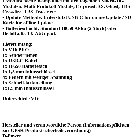
• Modulschacht: Kompatibel mit den folgenden Mikro-JR-
Modulen: Multi-Protokoll-Module, Ex-pressLRS, Ghost, TBS
Crossfire, TBS Tracer etc.
• Update-Methode: Unterstützt USB-C für online Update / SD-
Karte für offline Update
• Batterieschacht: Standard 18650 Akku (2 Stück) oder
HelloRadio TX Akkupack
Lieferumfang:
1x V16 PRO
1x Senderriemen
1x USB-C Kabel
1x 18650 Batteriefach
1x 1,5 mm Inbusschlüssel
4x Federn mit weniger Spannung
1x Schnellstartanleitung
1x1,5 mm Inbusschlüssel
Unterschiede V16
Hersteller und verantwortliche Person (Informationspflichten
zur GPSR Produktsicherheitsverordnung)
D-Power