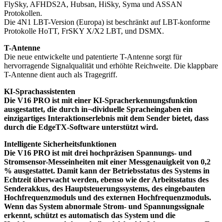
FlySky, AFHDS2A, Hubsan, HiSky, Syma und ASSAN
Protokollen.
Die 4N1 LBT-Version (Europa) ist beschränkt auf LBT-konforme
Protokolle HoTT, FrSKY X/X2 LBT, und DSMX.
T-Antenne
Die neue entwickelte und patentierte T-Antenne sorgt für
hervorragende Signalqualität und erhöhte Reichweite. Die klappbare
T-Antenne dient auch als Tragegriff.
KI-Sprachassistenten
Die V16 PRO ist mit einer KI-Spracherkennungsfunktion
ausgestattet, die durch in¬dividuelle Spracheingaben ein
einzigartiges Interaktionserlebnis mit dem Sender bietet, dass
durch die EdgeTX-Software unterstützt wird.
Intelligente Sicherheitsfunktionen
Die V16 PRO ist mit drei hochpräzisen Spannungs- und
Stromsensor-Messeinheiten mit einer Messgenauigkeit von 0,2
% ausgestattet. Damit kann der Betriebsstatus des Systems in
Echtzeit überwacht werden, ebenso wie der Arbeitsstatus des
Senderakkus, des Hauptsteuerungssystems, des eingebauten
Hochfrequenzmoduls und des externen Hochfrequenzmoduls.
Wenn das System abnormale Strom- und Spannungssignale
erkennt, schützt es automatisch das System und die