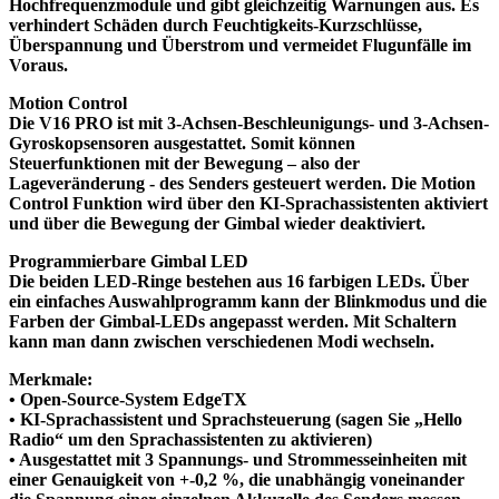
Hochfrequenzmodule und gibt gleichzeitig Warnungen aus. Es
verhindert Schäden durch Feuchtigkeits-Kurzschlüsse,
Überspannung und Überstrom und vermeidet Flugunfälle im
Voraus.
Motion Control
Die V16 PRO ist mit 3-Achsen-Beschleunigungs- und 3-Achsen-
Gyroskopsensoren ausgestattet. Somit können
Steuerfunktionen mit der Bewegung – also der
Lageveränderung - des Senders gesteuert werden. Die Motion
Control Funktion wird über den KI-Sprachassistenten aktiviert
und über die Bewegung der Gimbal wieder deaktiviert.
Programmierbare Gimbal LED
Die beiden LED-Ringe bestehen aus 16 farbigen LEDs. Über
ein einfaches Auswahlprogramm kann der Blinkmodus und die
Farben der Gimbal-LEDs angepasst werden. Mit Schaltern
kann man dann zwischen verschiedenen Modi wechseln.
Merkmale:
• Open-Source-System EdgeTX
• KI-Sprachassistent und Sprachsteuerung (sagen Sie „Hello
Radio“ um den Sprachassistenten zu aktivieren)
• Ausgestattet mit 3 Spannungs- und Strommesseinheiten mit
einer Genauigkeit von +-0,2 %, die unabhängig voneinander