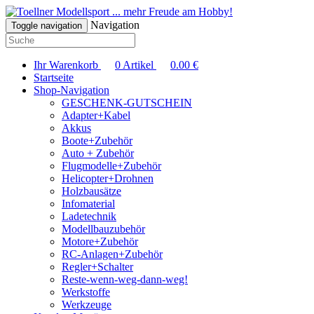
... mehr Freude am Hobby!
Navigation
Toggle navigation
Ihr Warenkorb
0
Artikel
0.00
€
Startseite
Shop-Navigation
GESCHENK-GUTSCHEIN
Adapter+Kabel
Akkus
Boote+Zubehör
Auto + Zubehör
Flugmodelle+Zubehör
Helicopter+Drohnen
Holzbausätze
Infomaterial
Ladetechnik
Modellbauzubehör
Motore+Zubehör
RC-Anlagen+Zubehör
Regler+Schalter
Reste-wenn-weg-dann-weg!
Werkstoffe
Werkzeuge