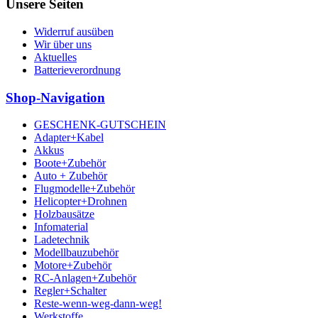
Unsere Seiten
Widerruf ausüben
Wir über uns
Aktuelles
Batterieverordnung
Shop-Navigation
GESCHENK-GUTSCHEIN
Adapter+Kabel
Akkus
Boote+Zubehör
Auto + Zubehör
Flugmodelle+Zubehör
Helicopter+Drohnen
Holzbausätze
Infomaterial
Ladetechnik
Modellbauzubehör
Motore+Zubehör
RC-Anlagen+Zubehör
Regler+Schalter
Reste-wenn-weg-dann-weg!
Werkstoffe