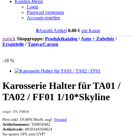
Kunden-Menü
Login
Passwort vergessen
Account erstellen
0
Anzahl Artikel
0.00
€
zur Kasse
zurück
Shopgruppe:
Produktkatalog
/
Auto + Zubehör
/
Ersatzteile
/
Tamya/Carson
-18 %
Karosserie Halter für TA01 /
TA02 / FF01 1/10*Skyline
empf. VK
7.95 €
Preis inkl. 19.00% MwSt. zzgl.
Versand
Artikelnummer:
TAM50482
Artikelcode:
4950344504824
Sie sparen 18% zum UVP!