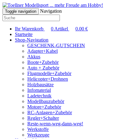
... mehr Freude am Hobby!
Navigation
Toggle navigation
Ihr Warenkorb
0
Artikel
0.00
€
Startseite
Shop-Navigation
GESCHENK-GUTSCHEIN
Adapter+Kabel
Akkus
Boote+Zubehör
Auto + Zubehör
Flugmodelle+Zubehör
Helicopter+Drohnen
Holzbausätze
Infomaterial
Ladetechnik
Modellbauzubehör
Motore+Zubehör
RC-Anlagen+Zubehör
Regler+Schalter
Reste-wenn-weg-dann-weg!
Werkstoffe
Werkzeuge