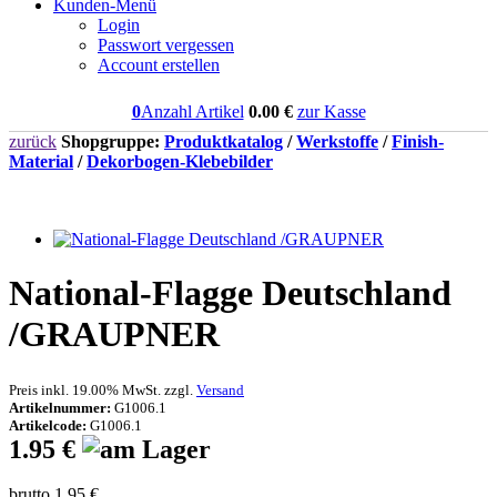
Kunden-Menü
Login
Passwort vergessen
Account erstellen
0
Anzahl Artikel
0.00
€
zur Kasse
zurück
Shopgruppe:
Produktkatalog
/
Werkstoffe
/
Finish-
Material
/
Dekorbogen-Klebebilder
National-Flagge Deutschland
/GRAUPNER
Preis inkl. 19.00% MwSt. zzgl.
Versand
Artikelnummer:
G1006.1
Artikelcode:
G1006.1
1.95 €
brutto 1.95 €