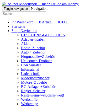
... mehr Freude am Hobby!
Navigation
Toggle navigation
Ihr Warenkorb
0
Artikel
0.00
€
Startseite
Shop-Navigation
GESCHENK-GUTSCHEIN
Adapter+Kabel
Akkus
Boote+Zubehör
Auto + Zubehör
Flugmodelle+Zubehör
Helicopter+Drohnen
Holzbausätze
Infomaterial
Ladetechnik
Modellbauzubehör
Motore+Zubehör
RC-Anlagen+Zubehör
Regler+Schalter
Reste-wenn-weg-dann-weg!
Werkstoffe
Werkzeuge