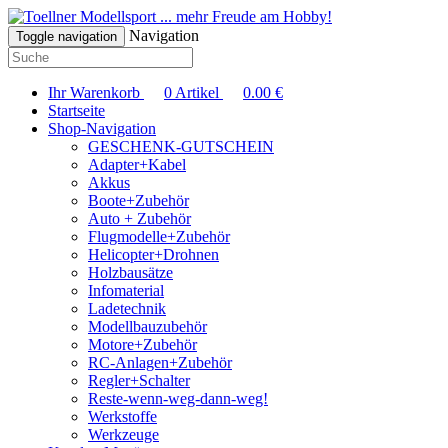
... mehr Freude am Hobby!
Navigation
Toggle navigation
Ihr Warenkorb
0
Artikel
0.00
€
Startseite
Shop-Navigation
GESCHENK-GUTSCHEIN
Adapter+Kabel
Akkus
Boote+Zubehör
Auto + Zubehör
Flugmodelle+Zubehör
Helicopter+Drohnen
Holzbausätze
Infomaterial
Ladetechnik
Modellbauzubehör
Motore+Zubehör
RC-Anlagen+Zubehör
Regler+Schalter
Reste-wenn-weg-dann-weg!
Werkstoffe
Werkzeuge