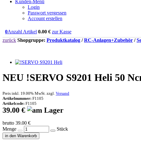
Kunden-Menü
Login
Passwort vergessen
Account erstellen
0
Anzahl Artikel
0.00
€
zur Kasse
zurück
Shopgruppe:
Produktkatalog
/
RC-Anlagen+Zubehör
/
S
NEU
!SERVO S9201 Heli 50 Ncm*
Preis inkl. 19.00% MwSt. zzgl.
Versand
Artikelnummer:
F1105
Artikelcode:
F1105
39.00 €
brutto 39.00 €
Menge
Stück
in den Warenkorb