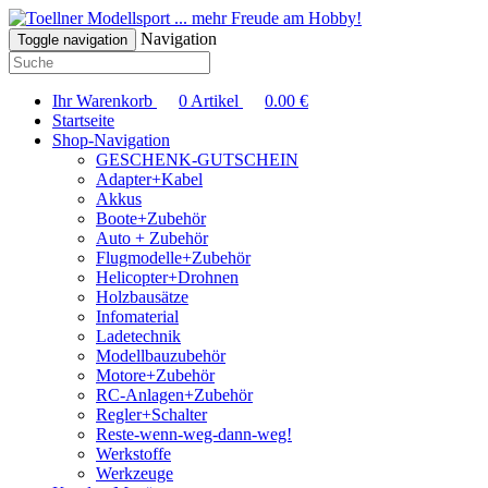
... mehr Freude am Hobby!
Navigation
Toggle navigation
Ihr Warenkorb
0
Artikel
0.00
€
Startseite
Shop-Navigation
GESCHENK-GUTSCHEIN
Adapter+Kabel
Akkus
Boote+Zubehör
Auto + Zubehör
Flugmodelle+Zubehör
Helicopter+Drohnen
Holzbausätze
Infomaterial
Ladetechnik
Modellbauzubehör
Motore+Zubehör
RC-Anlagen+Zubehör
Regler+Schalter
Reste-wenn-weg-dann-weg!
Werkstoffe
Werkzeuge