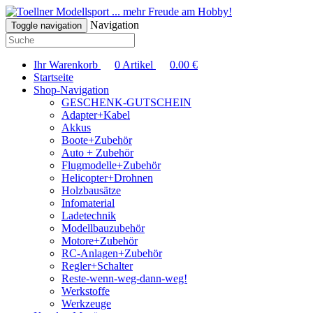
... mehr Freude am Hobby!
Navigation
Toggle navigation
Ihr Warenkorb
0
Artikel
0.00
€
Startseite
Shop-Navigation
GESCHENK-GUTSCHEIN
Adapter+Kabel
Akkus
Boote+Zubehör
Auto + Zubehör
Flugmodelle+Zubehör
Helicopter+Drohnen
Holzbausätze
Infomaterial
Ladetechnik
Modellbauzubehör
Motore+Zubehör
RC-Anlagen+Zubehör
Regler+Schalter
Reste-wenn-weg-dann-weg!
Werkstoffe
Werkzeuge