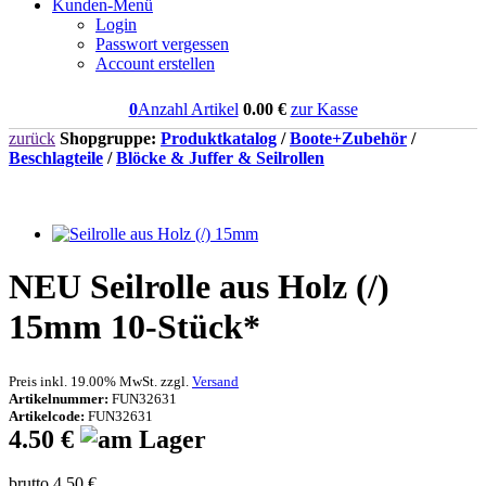
Kunden-Menü
Login
Passwort vergessen
Account erstellen
0
Anzahl Artikel
0.00
€
zur Kasse
zurück
Shopgruppe:
Produktkatalog
/
Boote+Zubehör
/
Beschlagteile
/
Blöcke & Juffer & Seilrollen
NEU
Seilrolle aus Holz (/)
15mm 10-Stück*
Preis inkl. 19.00% MwSt. zzgl.
Versand
Artikelnummer:
FUN32631
Artikelcode:
FUN32631
4.50 €
brutto 4.50 €