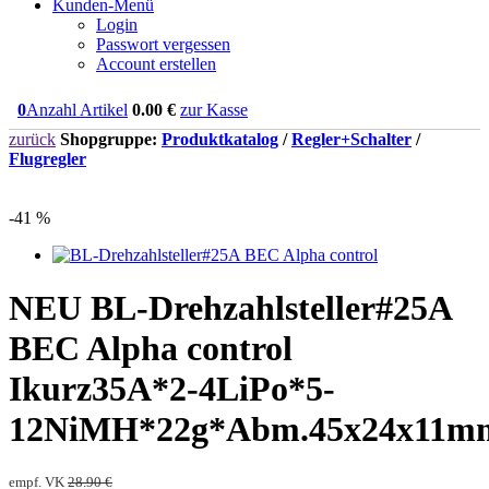
Kunden-Menü
Login
Passwort vergessen
Account erstellen
0
Anzahl Artikel
0.00
€
zur Kasse
zurück
Shopgruppe:
Produktkatalog
/
Regler+Schalter
/
Flugregler
-41 %
NEU
BL-Drehzahlsteller#25A
BEC Alpha control
Ikurz35A*2-4LiPo*5-
12NiMH*22g*Abm.45x24x11m
empf. VK
28.90 €