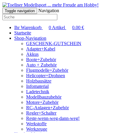
... mehr Freude am Hobby!
Navigation
Toggle navigation
Ihr Warenkorb
0
Artikel
0.00
€
Startseite
Shop-Navigation
GESCHENK-GUTSCHEIN
Adapter+Kabel
Akkus
Boote+Zubehör
Auto + Zubehör
Flugmodelle+Zubehör
Helicopter+Drohnen
Holzbausätze
Infomaterial
Ladetechnik
Modellbauzubehör
Motore+Zubehör
RC-Anlagen+Zubehör
Regler+Schalter
Reste-wenn-weg-dann-weg!
Werkstoffe
Werkzeuge