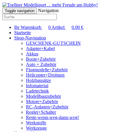
... mehr Freude am Hobby!
Navigation
Toggle navigation
Ihr Warenkorb
0
Artikel
0.00
€
Startseite
Shop-Navigation
GESCHENK-GUTSCHEIN
Adapter+Kabel
Akkus
Boote+Zubehör
Auto + Zubehör
Flugmodelle+Zubehör
Helicopter+Drohnen
Holzbausätze
Infomaterial
Ladetechnik
Modellbauzubehör
Motore+Zubehör
RC-Anlagen+Zubehör
Regler+Schalter
Reste-wenn-weg-dann-weg!
Werkstoffe
Werkzeuge