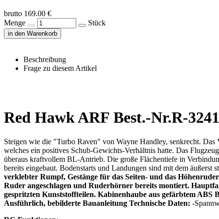
brutto 169.00 €
Menge
Stück
in den Warenkorb
Beschreibung
Frage zu diesem Artikel
Red Hawk ARF Best.-Nr.R-32
Steigen wie die "Turbo Raven" von Wayne Handley, senkrecht. Das 
welches ein positives Schub-Gewichts-Verhältnis hatte. Das Flugzeu
überaus kraftvollem BL-Antrieb. Die große Flächentiefe in Verbindu
bereits eingebaut. Bodenstarts und Landungen sind mit dem äußerst st
verklebter Rumpf, Gestänge für das Seiten- und das Höhenruder 
Ruder angeschlagen und Ruderhörner bereits montiert. Hauptfah
gespritzten Kunststoffteilen. Kabinenhaube aus gefärbtem ABS 
Ausführlich, bebilderte Bauanleitung
Technische Daten:
-Spannwe