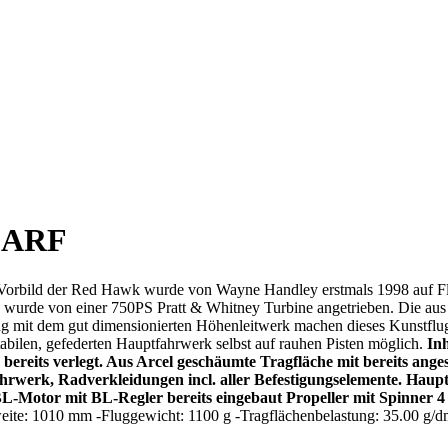
41ARF
Vorbild der Red Hawk wurde von Wayne Handley erstmals 1998 auf Fl
g wurde von einer 750PS Pratt & Whitney Turbine angetrieben. Die aus
ng mit dem gut dimensionierten Höhenleitwerk machen dieses Kunstflug
abilen, gefederten Hauptfahrwerk selbst auf rauhen Pisten möglich.
Inh
bereits verlegt. Aus Arcel geschäumte Tragfläche mit bereits an
rwerk, Radverkleidungen incl. aller Befestigungselemente. Haup
BL-Motor mit BL-Regler bereits eingebaut Propeller mit Spinner 4
ite: 1010 mm -Fluggewicht: 1100 g -Tragflächenbelastung: 35.00 g/