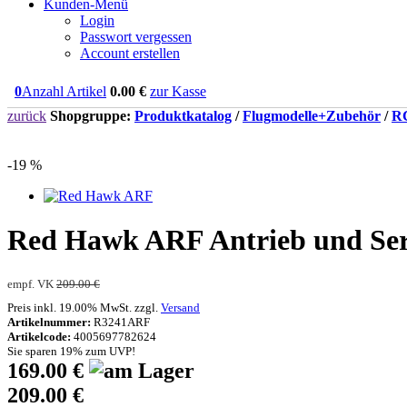
Kunden-Menü
Login
Passwort vergessen
Account erstellen
0
Anzahl Artikel
0.00
€
zur Kasse
zurück
Shopgruppe:
Produktkatalog
/
Flugmodelle+Zubehör
/
RC
-19 %
Red Hawk ARF Antrieb und Ser
empf. VK
209.00 €
Preis inkl. 19.00% MwSt. zzgl.
Versand
Artikelnummer:
R3241ARF
Artikelcode:
4005697782624
Sie sparen 19% zum UVP!
169.00 €
209.00 €