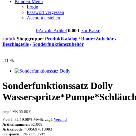
Kunden-Menü
Login
Passwort vergessen
Account erstellen
0
Anzahl Artikel
0.00
€
zur Kasse
zurück
Shopgruppe:
Produktkatalog
/
Boote+Zubehör
/
Beschlagteile
/
Sonderfunktionszubehör
-11 %
Sonderfunktionssatz Dolly
Wasserspritze*Pumpe*Schläuc
empf. VK
55.00 €
Preis inkl. 19.00% MwSt. zzgl.
Versand
Artikelnummer:
R1009
Artikelcode:
4005697010093
Sie sparen 11% zum UVP!