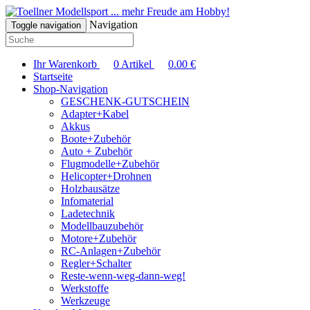
... mehr Freude am Hobby!
Navigation
Toggle navigation
Ihr Warenkorb
0
Artikel
0.00
€
Startseite
Shop-Navigation
GESCHENK-GUTSCHEIN
Adapter+Kabel
Akkus
Boote+Zubehör
Auto + Zubehör
Flugmodelle+Zubehör
Helicopter+Drohnen
Holzbausätze
Infomaterial
Ladetechnik
Modellbauzubehör
Motore+Zubehör
RC-Anlagen+Zubehör
Regler+Schalter
Reste-wenn-weg-dann-weg!
Werkstoffe
Werkzeuge