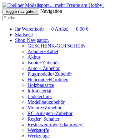
... mehr Freude am Hobby!
Navigation
Toggle navigation
Ihr Warenkorb
0
Artikel
0.00
€
Startseite
Shop-Navigation
GESCHENK-GUTSCHEIN
Adapter+Kabel
Akkus
Boote+Zubehör
Auto + Zubehör
Flugmodelle+Zubehör
Helicopter+Drohnen
Holzbausätze
Infomaterial
Ladetechnik
Modellbauzubehör
Motore+Zubehör
RC-Anlagen+Zubehör
Regler+Schalter
Reste-wenn-weg-dann-weg!
Werkstoffe
Werkzeuge