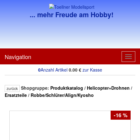
... mehr Freude am Hobby!
Navigation
Toggl
navig
0
Anzahl Artikel
0.00
€
zur Kasse
Shopgruppe:
Produktkatalog
/
Helicopter+Drohnen
/
zurück
Ersatzteile
/
Robbe/Schlüter/Align/Kyosho
-16 %