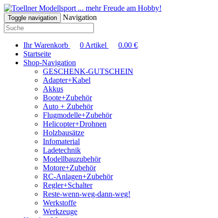
... mehr Freude am Hobby!
Navigation
Toggle navigation
Ihr Warenkorb
0
Artikel
0.00
€
Startseite
Shop-Navigation
GESCHENK-GUTSCHEIN
Adapter+Kabel
Akkus
Boote+Zubehör
Auto + Zubehör
Flugmodelle+Zubehör
Helicopter+Drohnen
Holzbausätze
Infomaterial
Ladetechnik
Modellbauzubehör
Motore+Zubehör
RC-Anlagen+Zubehör
Regler+Schalter
Reste-wenn-weg-dann-weg!
Werkstoffe
Werkzeuge