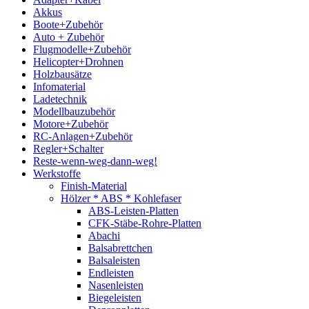
Akkus
Boote+Zubehör
Auto + Zubehör
Flugmodelle+Zubehör
Helicopter+Drohnen
Holzbausätze
Infomaterial
Ladetechnik
Modellbauzubehör
Motore+Zubehör
RC-Anlagen+Zubehör
Regler+Schalter
Reste-wenn-weg-dann-weg!
Werkstoffe
Finish-Material
Hölzer * ABS * Kohlefaser
ABS-Leisten-Platten
CFK-Stäbe-Rohre-Platten
Abachi
Balsabrettchen
Balsaleisten
Endleisten
Nasenleisten
Biegeleisten